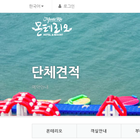
Sketchbook5, 스케치북5
Sketchbook5, 스케치북5
한국어
로그인
단체견적
예약안내
몬테리오
객실안내
부