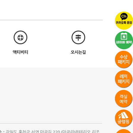
액티비티
오시는길
 :
강원도 홍천군 서면 마곡길 220 (마곡리)몬테리오 리조