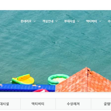
몬테리오
객실안내
부대시설
액티비티
수
대시설
액티비티
수상레저
글램