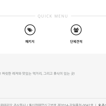
QUICK MENU
패키지
단체견적
!! 짜릿한 레져와 맛있는 먹거리, 그리고 휴식이 있는 곳!
체명 : 몬테리오 주식회사 / 통신판매업신고번호 제2014-강원홍천-0042호
|
주소