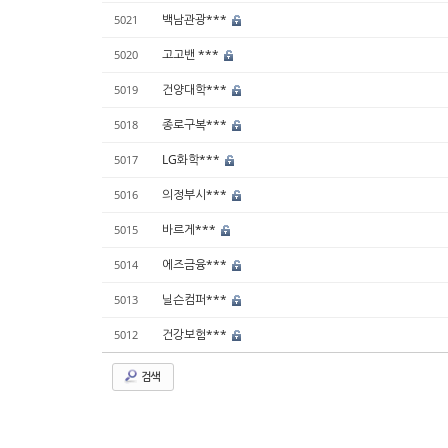
백남관광***
5021
고고밴 ***
5020
건양대학***
5019
종로구복***
5018
LG화학***
5017
의정부시***
5016
바르게***
5015
에즈금융***
5014
닐슨컴퍼***
5013
건강보험***
5012
검색