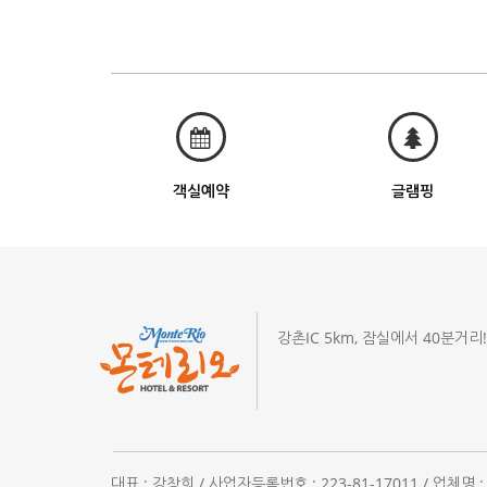
객실예약
글램핑
강촌IC 5km, 잠실에서 40분거리
대표 : 강창희 / 사업자등록번호 : 223-81-17011 / 업