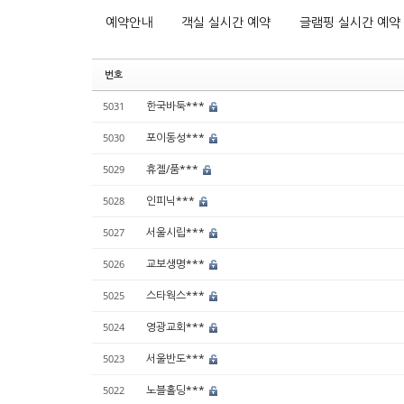
예약안내
객실 실시간 예약
글램핑 실시간 예약
번호
한국바둑***
5031
포이동성***
5030
휴젤/품***
5029
인피닉***
5028
서울시립***
5027
교보생명***
5026
스타웍스***
5025
영광교회***
5024
서울반도***
5023
노블홀딩***
5022