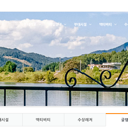
몬테리오
객실안내
부대시설
액티비티
수
대시설
액티비티
수상레저
글