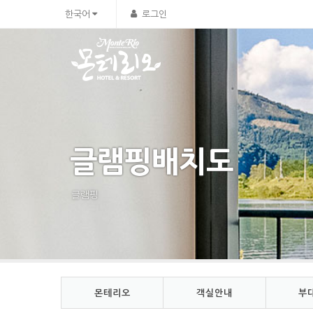
한국어
로그인
글램핑배치도
글램핑
몬테리오
객실안내
부