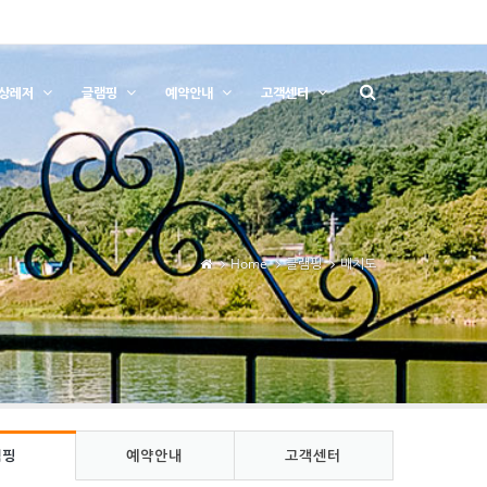
상레저
글램핑
예약안내
고객센터
Home
글램핑
배치도
램핑
예약안내
고객센터