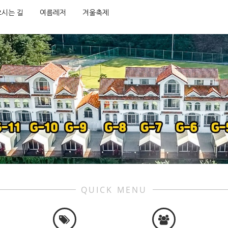
오시는 길
여름레저
겨울축제
QUICK MENU