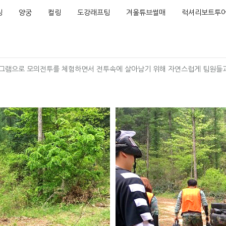
딩
양궁
컬링
도강래프팅
겨울튜브썰매
럭셔리보트투
그램으로 모의전투를 체험하면서 전투속에 살아남기 위해 자연스럽게 팀원들과