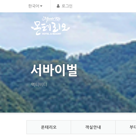
한국어
로그인
서바이벌
액티비티
몬테리오
객실안내
부