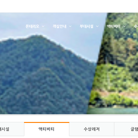
몬테리오
객실안내
부대시설
액티비티
수
대시설
액티비티
수상레저
글