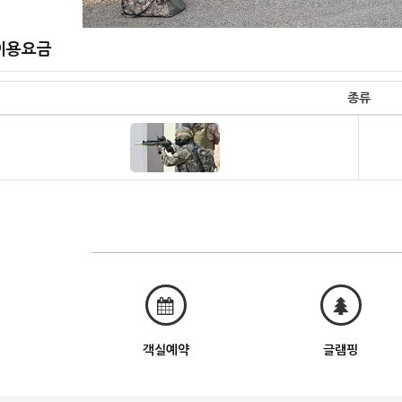
이용요금
종류
객실예약
글램핑