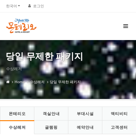
한국어
로그인
당일 무제한 패키지
수상레저
Home
수상레저
당일 무제한 패키지
몬테리오
객실안내
부대시설
액티비티
수상레저
글램핑
예약안내
고객센터