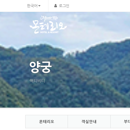
한국어
로그인
양궁
액티비티
몬테리오
객실안내
부