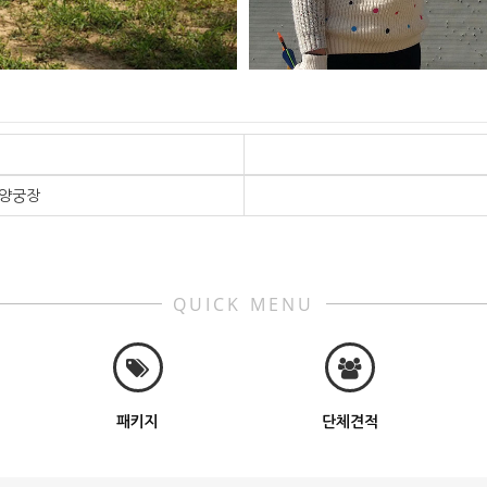
 양궁장
QUICK MENU
패키지
단체견적