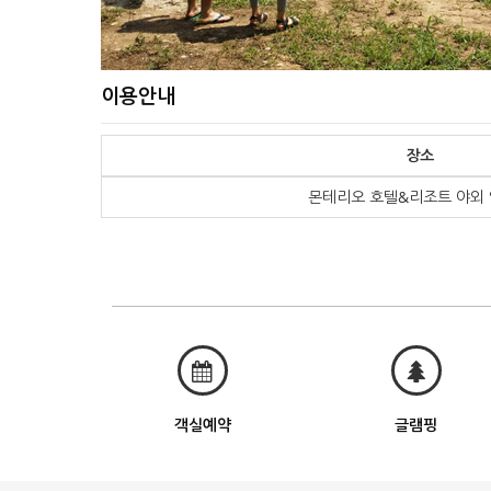
이용안내
장소
몬테리오 호텔&리조트 야외
객실예약
글램핑