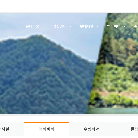
몬테리오
객실안내
부대시설
액티비티
수
대시설
액티비티
수상레저
글