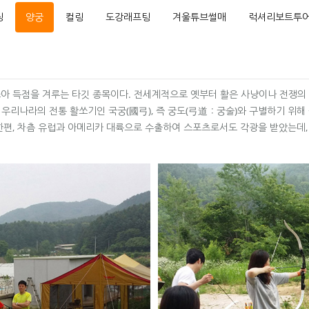
딩
양궁
컬링
도강래프팅
겨울튜브썰매
럭셔리보트투
아 득점을 겨루는 타깃 종목이다. 전세계적으로 옛부터 활은 사냥이나 전쟁의
우리나라의 전통 활쏘기인 국궁(國弓), 즉 궁도(弓道：궁술)와 구별하기 위해 
는 한편, 차츰 유럽과 아메리카 대륙으로 수출하여 스포츠로서도 각광을 받았는데