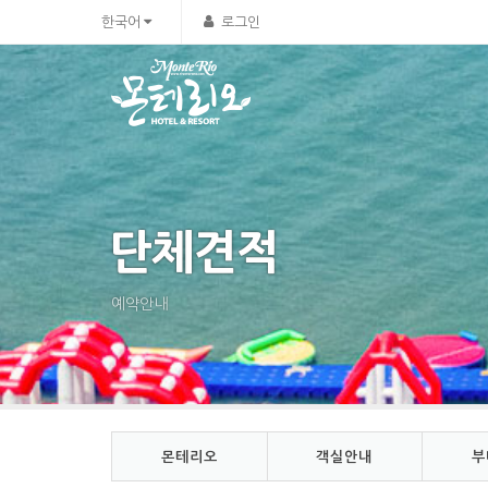
Sketchbook5, 스케치북5
Sketchbook5, 스케치북5
한국어
로그인
단체견적
예약안내
몬테리오
객실안내
부