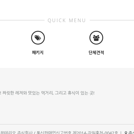
QUICK MENU
패키지
단체견적
!! 짜릿한 레져와 맛있는 먹거리, 그리고 휴식이 있는 곳!
체명 : 몬테리오 주식회사 / 통신판매업신고번호 제2014-강원홍천-0042호
|
주소