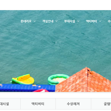
몬테리오
객실안내
부대시설
액티비티
수
대시설
액티비티
수상레저
글램