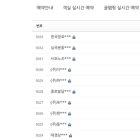
예약안내
객실 실시간 예약
글램핑 실시간 예약
번호
한국장로***
5033
심곡본동***
5032
서보노조***
5031
(주)이***
5030
(주)퍼***
5029
종로발달***
5028
(주)오***
5027
(주)현***
5026
(주)동***
5025
태경상***
5024