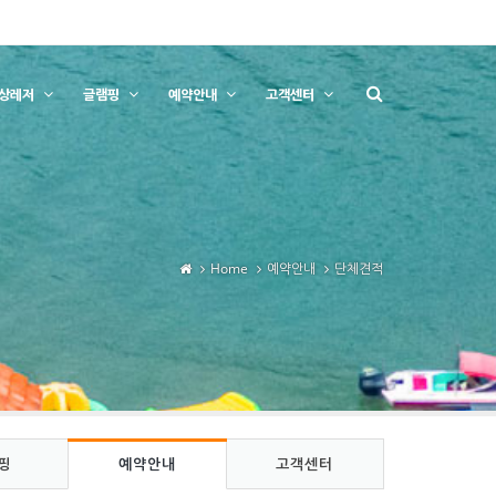
상레저
글램핑
예약안내
고객센터
Home
예약안내
단체견적
핑
예약안내
고객센터