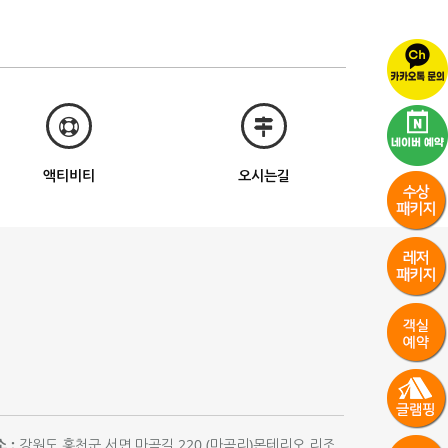
액티비티
오시는길
 :
강원도 홍천군 서면 마곡길 220 (마곡리)몬테리오 리조