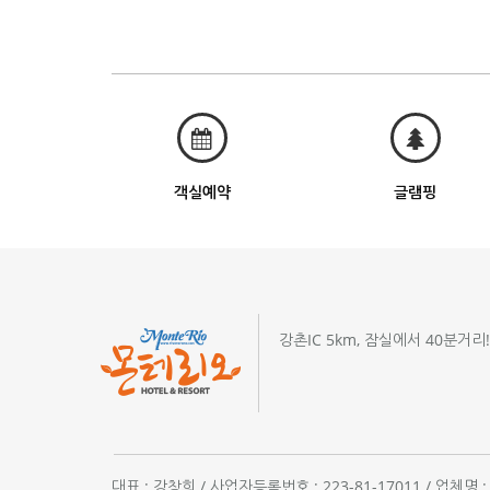
객실예약
글램핑
강촌IC 5km, 잠실에서 40분거리
대표 : 강창희 / 사업자등록번호 : 223-81-17011 / 업