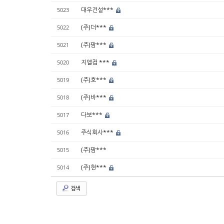
대우건설***
5023
(주)더***
5022
(주)팜***
5021
지엘컴 ***
5020
(주)호***
5019
(주)바***
5018
다보***
5017
주식회사***
5016
(주)팜***
5015
(주)현***
5014
검색