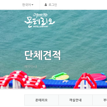
Sketchbook5, 스케치북5
Sketchbook5, 스케치북5
한국어
로그인
단체견적
예약안내
몬테리오
객실안내
부