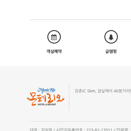
객실예약
글램핑
강촌IC 5km, 잠실에서 40분거리
대표 : 강창희 / 사업자등록번호 : 223-81-17011 / 업