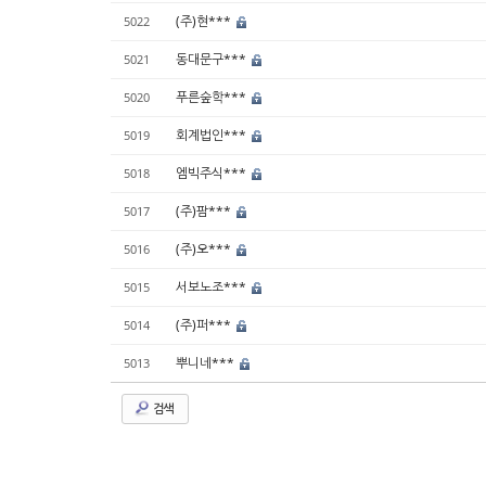
(주)현***
5022
동대문구***
5021
푸른숲학***
5020
회계법인***
5019
엠빅주식***
5018
(주)팜***
5017
(주)오***
5016
서보노조***
5015
(주)퍼***
5014
뿌니네***
5013
검색