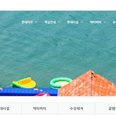
몬테리오
객실안내
부대시설
액티비티
수
대시설
액티비티
수상레저
글램