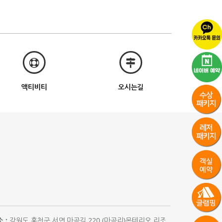
액티비티
오시는길
 :
강원도 홍천군 서면 마곡길 220 (마곡리)몬테리오 리조