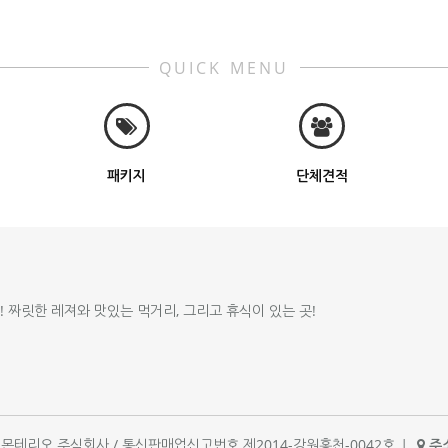
QUICK MENU
패키지
단체견적
!! 짜릿한 레져와 맛있는 먹거리, 그리고 휴식이 있는 곳!
체명 : 몬테리오 주식회사 / 통신판매업신고번호 제2014-강원홍천-0042호
|
주소