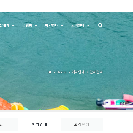
상레저
글램핑
예약안내
고객센터
Home
예약안내
단체견적
핑
예약안내
고객센터