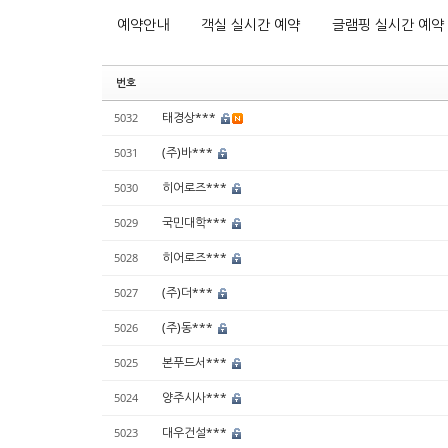
예약안내
객실 실시간 예약
글램핑 실시간 예약
번호
태경상***
5032
(주)바***
5031
히어로즈***
5030
국민대학***
5029
히어로즈***
5028
(주)더***
5027
(주)동***
5026
본푸드서***
5025
양주시사***
5024
대우건설***
5023