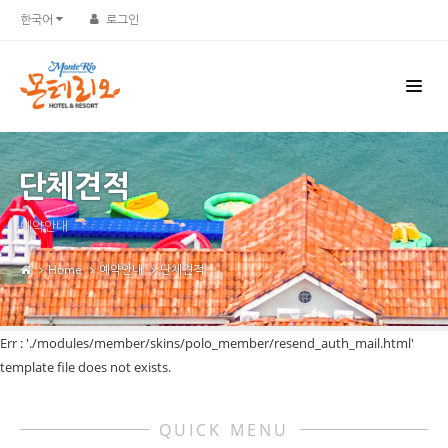
한국어
로그인
단체견적
예약안내
Home
예약안내
단체견적
Err : './modules/member/skins/polo_member/resend_auth_mail.html'
template file does not exists.
QUICK MENU