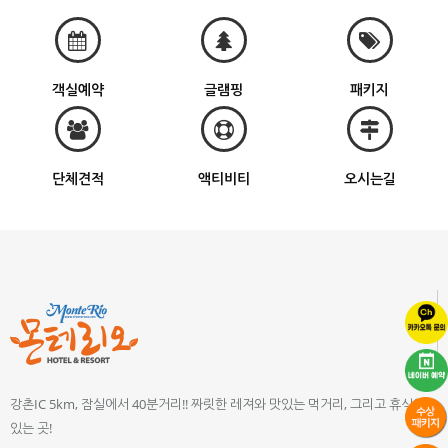
객실예약
글램핑
패키지
단체견적
액티비티
오시는길
강촌IC 5km, 잠실에서 40분거리!! 짜릿한 레져와 맛있는 먹거리, 그리고 휴식이
있는 곳!