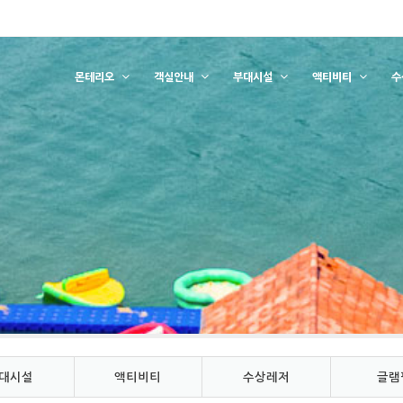
몬테리오
객실안내
부대시설
액티비티
수
대시설
액티비티
수상레저
글램