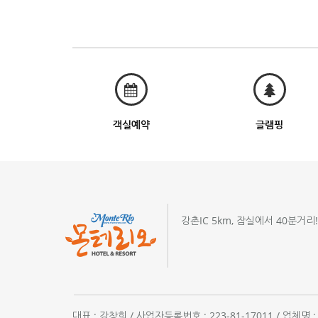
객실예약
글램핑
강촌IC 5km, 잠실에서 40분거리
대표 : 강창희 / 사업자등록번호 : 223-81-17011 / 업