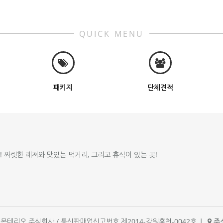
QUICK MENU
패키지
단체견적
!! 짜릿한 레져와 맛있는 먹거리, 그리고 휴식이 있는 곳!
체명 : 몬테리오 주식회사 / 통신판매업신고번호 제2014-강원홍천-0042호
|
주소