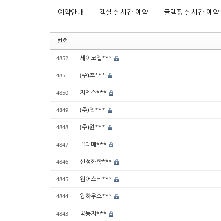
예약안내
객실 실시간 예약
글램핑 실시간 예약
번호
세이코엡***
4852
(주)조***
4851
지멘스***
4850
(주)옐***
4849
(주)윈***
4848
끌리매***
4847
신성화학***
4846
원어스테***
4845
윙하우스***
4844
꿈둥지***
4843