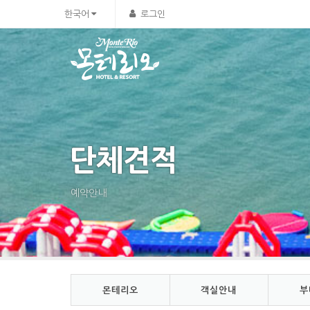
Sketchbook5, 스케치북5
Sketchbook5, 스케치북5
한국어
로그인
단체견적
예약안내
몬테리오
객실안내
부