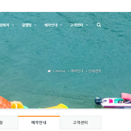
상레저
글램핑
예약안내
고객센터
Home
예약안내
단체견적
핑
예약안내
고객센터