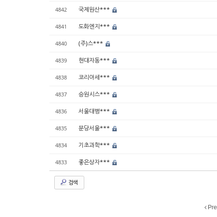
국제원산***
4842
도화엔지***
4841
(주)스***
4840
현대자동***
4839
코리아세***
4838
승원시스***
4837
서울대병***
4836
분당서울***
4835
기초과학***
4834
좋은상자***
4833
검색
Pre