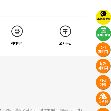
액티비티
오시는길
 :
강원도 홍천군 서면 마곡길 220 (마곡리)몬테리오 리조