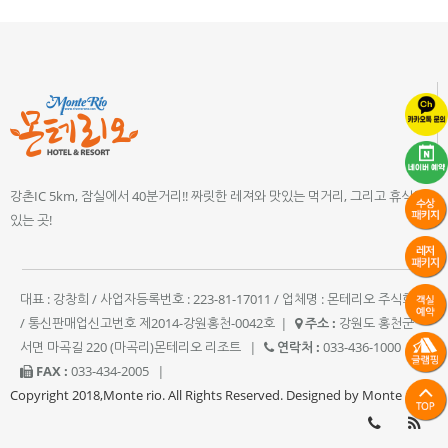
강촌IC 5km, 잠실에서 40분거리!! 짜릿한 레져와 맛있는 먹거리, 그리고 휴식이
있는 곳!
대표 : 강창희 / 사업자등록번호 : 223-81-17011 / 업체명 : 몬테리오 주식회사
/ 통신판매업신고번호 제2014-강원홍천-0042호
|
주소 :
강원도 홍천군
서면 마곡길 220 (마곡리)몬테리오 리조트
|
연락처 :
033-436-1000
|
FAX :
033-434-2005
|
Copyright 2018,Monte rio. All Rights Reserved. Designed by Monte rio.