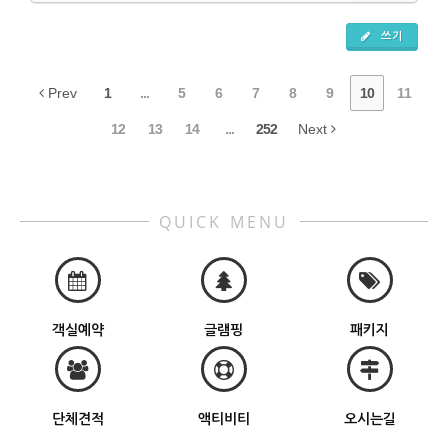
쓰기
Prev
1
...
5
6
7
8
9
10
11
12
13
14
...
252
Next
QUICK MENU
객실예약
글램핑
패키지
단체견적
액티비티
오시는길