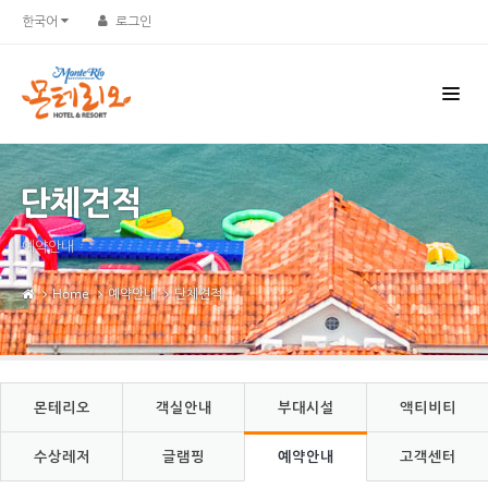
Sketchbook5, 스케치북5
Sketchbook5, 스케치북5
한국어
로그인
단체견적
예약안내
Home
예약안내
단체견적
몬테리오
객실안내
부대시설
액티비티
수상레저
글램핑
예약안내
고객센터