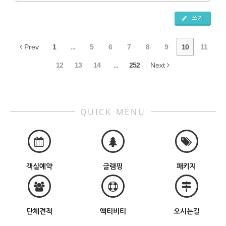
쓰기
Prev
1
...
5
6
7
8
9
10
11
12
13
14
...
252
Next
QUICK MENU
객실예약
글램핑
패키지
단체견적
액티비티
오시는길