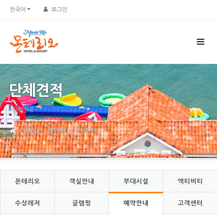
Sketchbook5, 스케치북5
Sketchbook5, 스케치북5
한국어
로그인
단체견적
예약안내
Home
예약안내
단체견적
몬테리오
객실안내
부대시설
액티비티
수상레저
글램핑
예약안내
고객센터