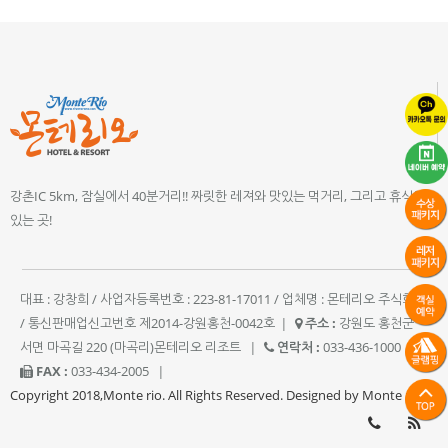
강촌IC 5km, 잠실에서 40분거리!! 짜릿한 레져와 맛있는 먹거리, 그리고 휴식이
있는 곳!
대표 : 강창희 / 사업자등록번호 : 223-81-17011 / 업체명 : 몬테리오 주식회사
/ 통신판매업신고번호 제2014-강원홍천-0042호
|
주소 :
강원도 홍천군
서면 마곡길 220 (마곡리)몬테리오 리조트
|
연락처 :
033-436-1000
|
FAX :
033-434-2005
|
Copyright 2018,Monte rio. All Rights Reserved. Designed by Monte rio.