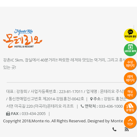
강촌IC 5km, 잠실에서 40분거리!! 짜릿한 레져와 맛있는 먹거리, 그리고 휴식이
있는 곳!
대표 : 강창희 / 사업자등록번호 : 223-81-17011 / 업체명 : 몬테리오 주식회사
/ 통신판매업신고번호 제2014-강원홍천-0042호
|
주소 :
강원도 홍천군
서면 마곡길 220 (마곡리)몬테리오 리조트
|
연락처 :
033-436-1000
|
FAX :
033-434-2005
|
Copyright 2018,Monte rio. All Rights Reserved. Designed by Monte rio.