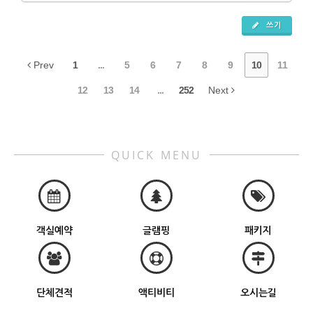
쓰기
Prev
1
...
5
6
7
8
9
10
11
12
13
14
...
252
Next
QUICK MENU
객실예약
글램핑
패키지
단체견적
액티비티
오시는길