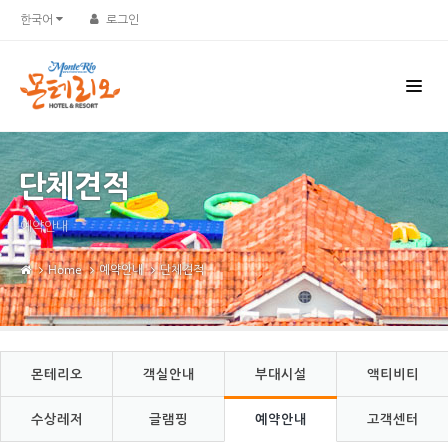
Sketchbook5, 스케치북5
Sketchbook5, 스케치북5
한국어
로그인
단체견적
예약안내
Home
예약안내
단체견적
몬테리오
객실안내
부대시설
액티비티
수상레저
글램핑
예약안내
고객센터