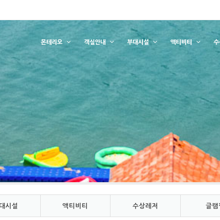
몬테리오
객실안내
부대시설
액티비티
수
대시설
액티비티
수상레저
글램