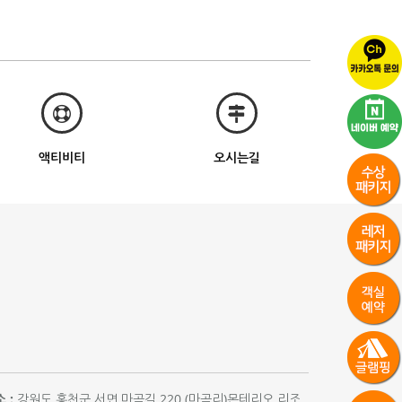
액티비티
오시는길
 :
강원도 홍천군 서면 마곡길 220 (마곡리)몬테리오 리조