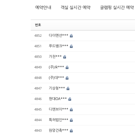
예약안내
객실 실시간 예약
글램핑 실시간 예약
번호
다이멘션***
4852
푸드뱅크***
4851
가천***
4850
(주)오***
4849
(주)대***
4848
기상청***
4847
현대OA***
4846
디엔브이***
4845
특허법인***
4844
원앙건축***
4843