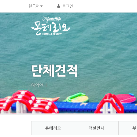
Sketchbook5, 스케치북5
Sketchbook5, 스케치북5
한국어
로그인
단체견적
예약안내
몬테리오
객실안내
부