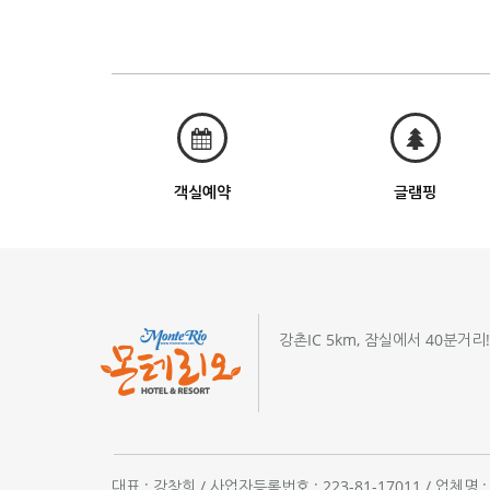
객실예약
글램핑
강촌IC 5km, 잠실에서 40분거리
대표 : 강창희 / 사업자등록번호 : 223-81-17011 / 업