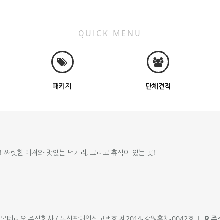
QUICK MENU
패키지
단체견적
!! 짜릿한 레져와 맛있는 먹거리, 그리고 휴식이 있는 곳!
체명 : 몬테리오 주식회사 / 통신판매업신고번호 제2014-강원홍천-0042호
|
주소