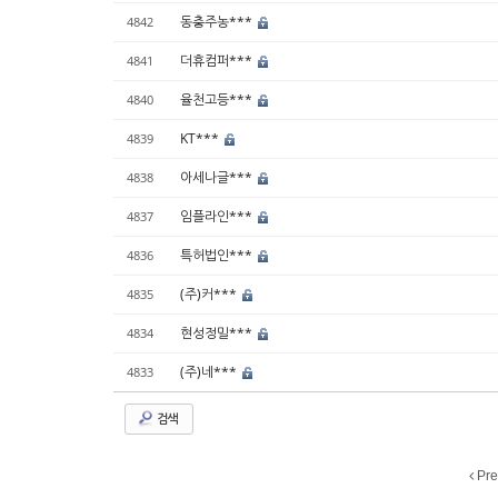
동충주농***
4842
더휴컴퍼***
4841
율천고등***
4840
KT***
4839
아세나글***
4838
임플라인***
4837
특허법인***
4836
(주)커***
4835
현성정밀***
4834
(주)네***
4833
검색
Pre