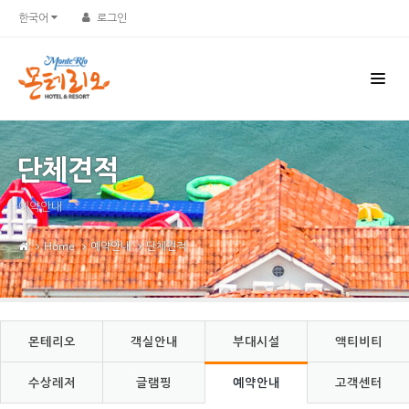
Sketchbook5, 스케치북5
Sketchbook5, 스케치북5
한국어
로그인
단체견적
예약안내
Home
예약안내
단체견적
몬테리오
객실안내
부대시설
액티비티
수상레저
글램핑
예약안내
고객센터