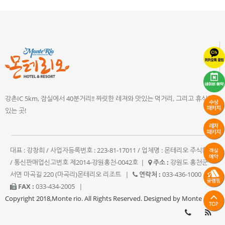
강촌IC 5km, 잠실에서 40분거리!! 짜릿한 레져와 맛있는 먹거리, 그리고 휴식이
있는 곳!
대표 : 강창희 / 사업자등록번호 : 223-81-17011 / 업체명 : 몬테리오 주식회사
/ 통신판매업신고번호 제2014-강원홍천-0042호
|
주소 :
강원도 홍천군
서면 마곡길 220 (마곡리)몬테리오 리조트
|
연락처 :
033-436-1000
|
FAX :
033-434-2005
|
Copyright 2018,Monte rio. All Rights Reserved. Designed by Monte rio.