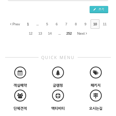
쓰기
Prev
1
...
5
6
7
8
9
10
11
12
13
14
...
252
Next
QUICK MENU
객실예약
글램핑
패키지
단체견적
액티비티
오시는길