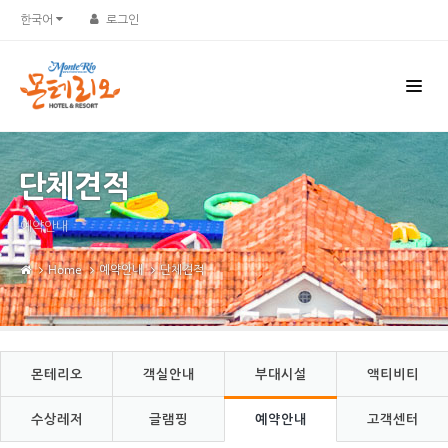
Sketchbook5, 스케치북5
Sketchbook5, 스케치북5
한국어
로그인
단체견적
예약안내
Home
예약안내
단체견적
몬테리오
객실안내
부대시설
액티비티
수상레저
글램핑
예약안내
고객센터