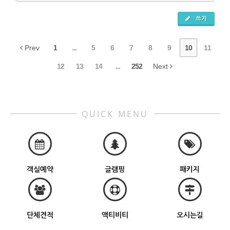
쓰기
Prev
1
...
5
6
7
8
9
10
11
12
13
14
...
252
Next
QUICK MENU
객실예약
글램핑
패키지
단체견적
액티비티
오시는길