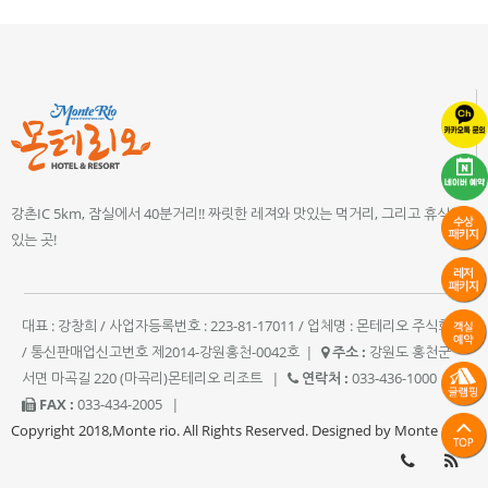
강촌IC 5km, 잠실에서 40분거리!! 짜릿한 레져와 맛있는 먹거리, 그리고 휴식이
있는 곳!
대표 : 강창희 / 사업자등록번호 : 223-81-17011 / 업체명 : 몬테리오 주식회사
/ 통신판매업신고번호 제2014-강원홍천-0042호
|
주소 :
강원도 홍천군
서면 마곡길 220 (마곡리)몬테리오 리조트
|
연락처 :
033-436-1000
|
FAX :
033-434-2005
|
Copyright 2018,Monte rio. All Rights Reserved. Designed by Monte rio.