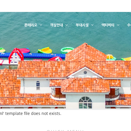
몬테리오
객실안내
부대시설
액티비티
수
 template file does not exists.