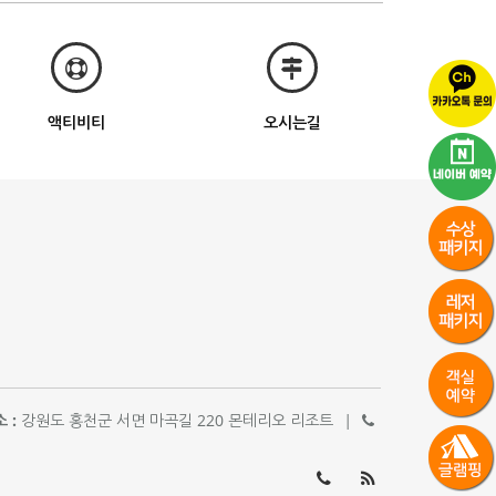
액티비티
오시는길
 :
강원도 홍천군 서면 마곡길 220 몬테리오 리조트
|