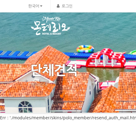
한국어
로그인
단체견적
예약안내
Err : './modules/member/skins/polo_member/resend_auth_mail.html'