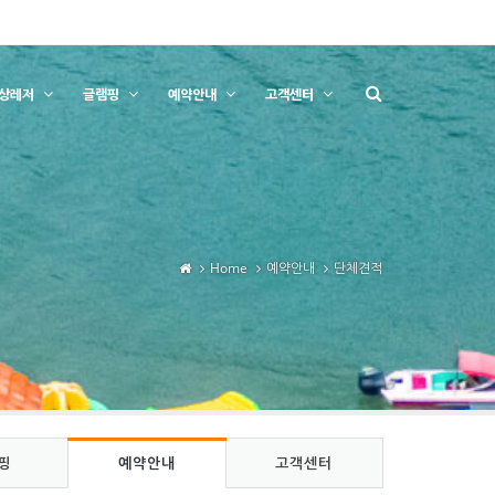
상레저
글램핑
예약안내
고객센터
Home
예약안내
단체견적
핑
예약안내
고객센터