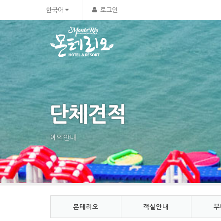
Sketchbook5, 스케치북5
Sketchbook5, 스케치북5
한국어
로그인
단체견적
예약안내
몬테리오
객실안내
부