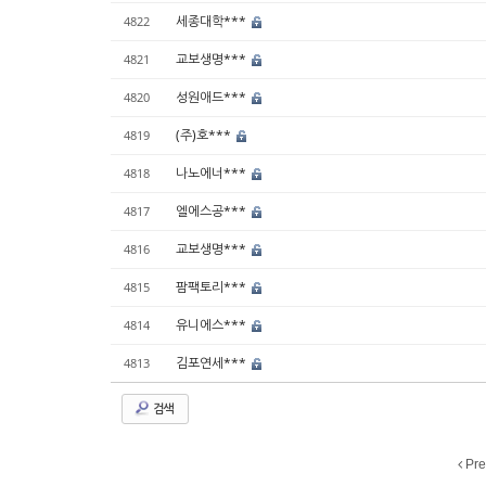
세종대학***
4822
교보생명***
4821
성원애드***
4820
(주)호***
4819
나노에너***
4818
엘에스공***
4817
교보생명***
4816
팜팩토리***
4815
유니에스***
4814
김포연세***
4813
검색
Pre