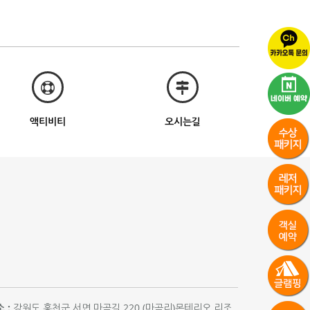
액티비티
오시는길
 :
강원도 홍천군 서면 마곡길 220 (마곡리)몬테리오 리조