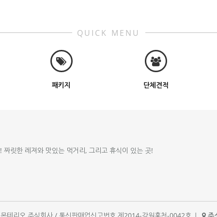
QUICK MENU
패키지
단체견적
!! 짜릿한 레져와 맛있는 먹거리, 그리고 휴식이 있는 곳!
체명 : 몬테리오 주식회사 / 통신판매업신고번호 제2014-강원홍천-0042호
|
주소