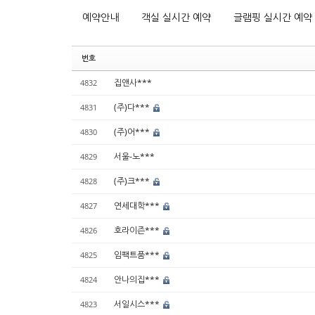
예약안내
객실 실시간 예약
글램핑 실시간 예약
번호
집앤사***
4832
(주)다***
4831
(주)어***
4830
서울-노***
4829
(주)크***
4828
연세대학***
4827
호라이즌***
4826
임팩트품***
4825
안나의집***
4824
서일시스***
4823