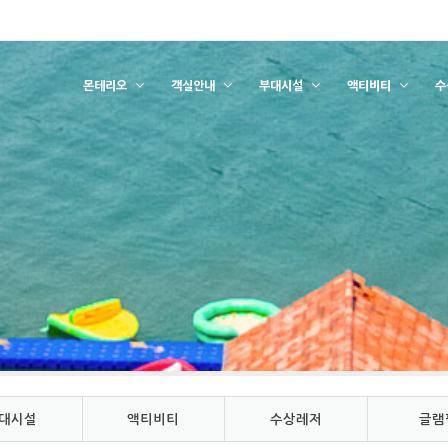
몬테리오
객실안내
부대시설
액티비티
수
대시설
액티비티
수상레저
글램