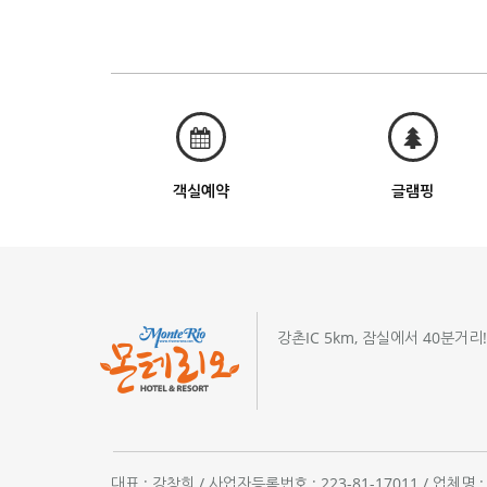
객실예약
글램핑
강촌IC 5km, 잠실에서 40분거리
대표 : 강창희 / 사업자등록번호 : 223-81-17011 / 업