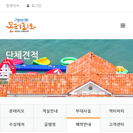
Sketchbook5, 스케치북5
Sketchbook5, 스케치북5
한국어
로그인
단체견적
예약안내
Home
예약안내
단체견적
몬테리오
객실안내
부대시설
액티비티
수상레저
글램핑
예약안내
고객센터