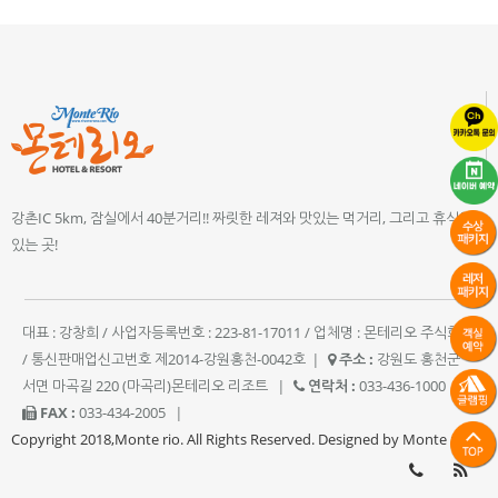
강촌IC 5km, 잠실에서 40분거리!! 짜릿한 레져와 맛있는 먹거리, 그리고 휴식이
있는 곳!
대표 : 강창희 / 사업자등록번호 : 223-81-17011 / 업체명 : 몬테리오 주식회사
/ 통신판매업신고번호 제2014-강원홍천-0042호
|
주소 :
강원도 홍천군
서면 마곡길 220 (마곡리)몬테리오 리조트
|
연락처 :
033-436-1000
|
FAX :
033-434-2005
|
Copyright 2018,Monte rio. All Rights Reserved. Designed by Monte rio.