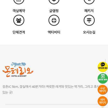
객실예약
글램핑
패키지
단체견적
액티비티
오시는길
강촌IC 5km, 잠실에서 40분거리!! 짜릿한 레져와 맛있는 먹거리, 그리고 휴식이
있는 곳!