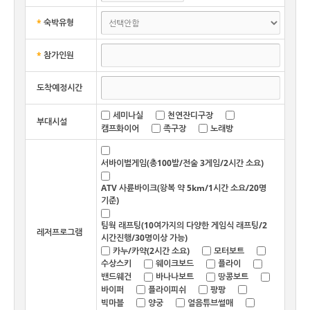
*
숙박유형
*
참가인원
도착예정시간
세미나실
천연잔디구장
부대시설
캠프화이어
족구장
노래방
서바이벌게임(총100발/전술 3게임/2시간 소요)
ATV 사륜바이크(왕복 약 5km/1시간 소요/20명
기준)
팀웍 래프팅(10여가지의 다양한 게임식 래프팅/2
레저프로그램
시간진행/30명이상 가능)
카누/카약(2시간 소요)
모터보트
수상스키
웨이크보드
플라이
밴드웨건
바나나보트
땅콩보트
바이퍼
플라이피쉬
팡팡
빅마블
양궁
얼음튜브썰매