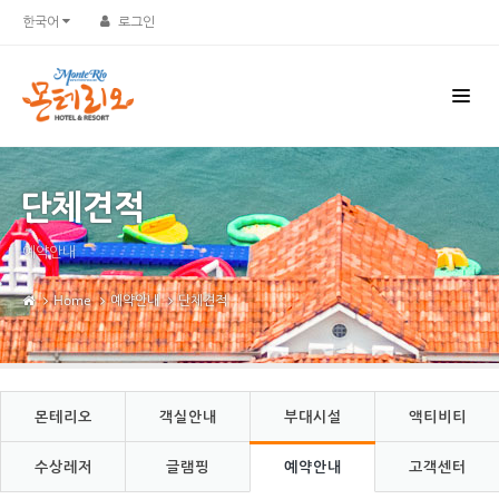
한국어
로그인
단체견적
예약안내
Home
예약안내
단체견적
몬테리오
객실안내
부대시설
액티비티
수상레저
글램핑
예약안내
고객센터