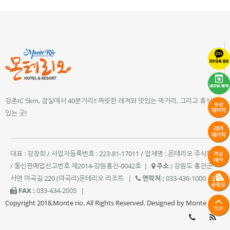
강촌IC 5km, 잠실에서 40분거리!! 짜릿한 레져와 맛있는 먹거리, 그리고 휴식이
있는 곳!
대표 : 강창희 / 사업자등록번호 : 223-81-17011 / 업체명 : 몬테리오 주식회사
/ 통신판매업신고번호 제2014-강원홍천-0042호
|
주소 :
강원도 홍천군
서면 마곡길 220 (마곡리)몬테리오 리조트
|
연락처 :
033-436-1000
|
FAX :
033-434-2005
|
Copyright 2018,Monte rio. All Rights Reserved. Designed by Monte rio.