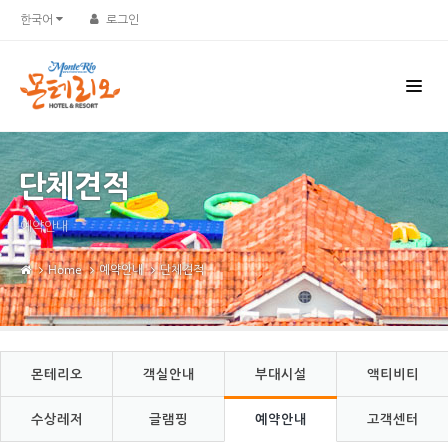
Sketchbook5, 스케치북5
Sketchbook5, 스케치북5
한국어
로그인
단체견적
예약안내
Home
예약안내
단체견적
몬테리오
객실안내
부대시설
액티비티
수상레저
글램핑
예약안내
고객센터