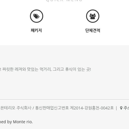
패키지
단체견적
!! 짜릿한 레져와 맛있는 먹거리, 그리고 휴식이 있는 곳!
체명 : 몬테리오 주식회사 / 통신판매업신고번호 제2014-강원홍천-0042호
|
주소
|
ned by Monte rio.