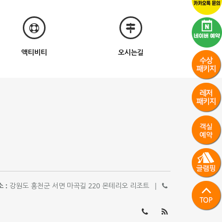
액티비티
오시는길
 :
강원도 홍천군 서면 마곡길 220 몬테리오 리조트
|