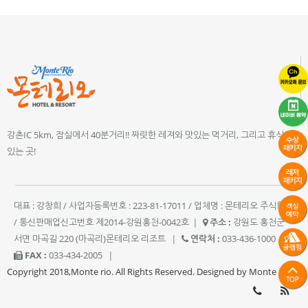
강촌IC 5km, 잠실에서 40분거리!! 짜릿한 레져와 맛있는 먹거리, 그리고 휴식이
있는 곳!
대표 : 강창희 / 사업자등록번호 : 223-81-17011 / 업체명 : 몬테리오 주식회사
/ 통신판매업신고번호 제2014-강원홍천-0042호
|
주소 :
강원도 홍천군
서면 마곡길 220 (마곡리)몬테리오 리조트
|
연락처 :
033-436-1000
|
FAX :
033-434-2005
|
Copyright 2018,Monte rio. All Rights Reserved. Designed by Monte rio.