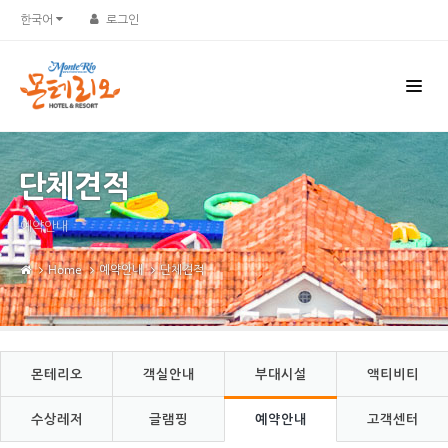
Sketchbook5, 스케치북5
Sketchbook5, 스케치북5
한국어
로그인
단체견적
예약안내
Home
예약안내
단체견적
몬테리오
객실안내
부대시설
액티비티
수상레저
글램핑
예약안내
고객센터