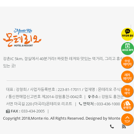
강촌IC 5km, 잠실에서 40분거리!! 짜릿한 레져와 맛있는 먹거리, 그리고 휴식이
있는 곳!
대표 : 강창희 / 사업자등록번호 : 223-81-17011 / 업체명 : 몬테리오 주식회사
/ 통신판매업신고번호 제2014-강원홍천-0042호
|
주소 :
강원도 홍천군
서면 마곡길 220 (마곡리)몬테리오 리조트
|
연락처 :
033-436-1000
|
FAX :
033-434-2005
|
Copyright 2018,Monte rio. All Rights Reserved. Designed by Monte rio.