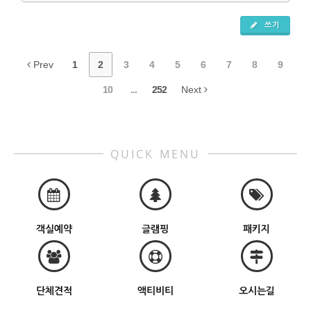
쓰기
Prev
1
2
3
4
5
6
7
8
9
10
...
252
Next
QUICK MENU
객실예약
글램핑
패키지
단체견적
액티비티
오시는길