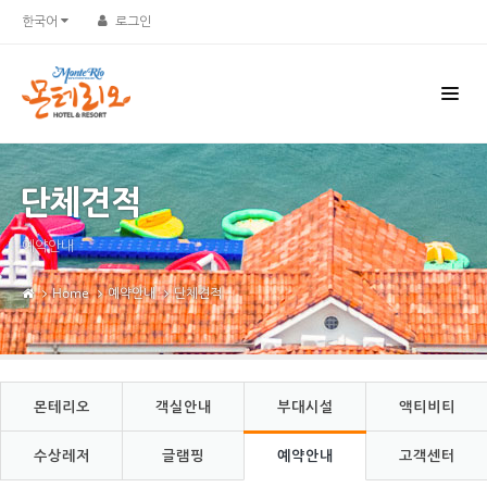
Sketchbook5, 스케치북5
Sketchbook5, 스케치북5
한국어
로그인
단체견적
예약안내
Home
예약안내
단체견적
몬테리오
객실안내
부대시설
액티비티
수상레저
글램핑
예약안내
고객센터