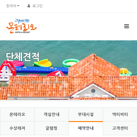
Sketchbook5, 스케치북5
Sketchbook5, 스케치북5
한국어
로그인
단체견적
예약안내
Home
예약안내
단체견적
몬테리오
객실안내
부대시설
액티비티
수상레저
글램핑
예약안내
고객센터