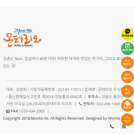
강촌IC 5km, 잠실에서 40분거리!! 짜릿한 레져와 맛있는 먹거리, 그리고 휴식이
있는 곳!
대표 : 강창희 / 사업자등록번호 : 223-81-17011 / 업체명 : 몬테리오 주식회사
/ 통신판매업신고번호 제2014-강원홍천-0042호
|
주소 :
강원도 홍천군
서면 마곡길 220 (마곡리)몬테리오 리조트
|
연락처 :
033-436-1000
|
FAX :
033-434-2005
|
Copyright 2018,Monte rio. All Rights Reserved. Designed by Monte rio.