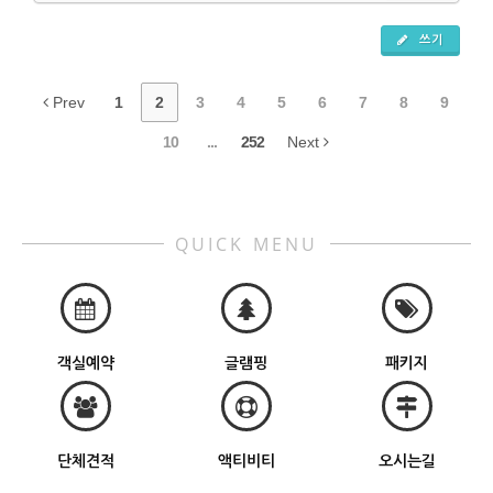
쓰기
Prev
1
2
3
4
5
6
7
8
9
10
...
252
Next
QUICK MENU
객실예약
글램핑
패키지
단체견적
액티비티
오시는길