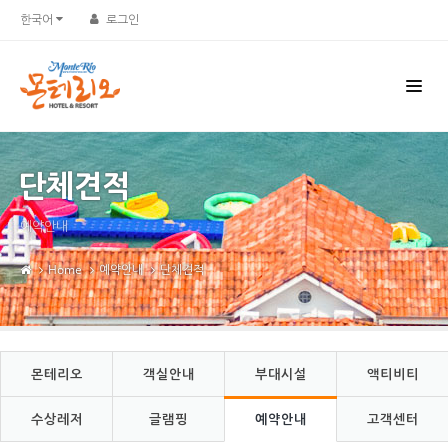
Sketchbook5, 스케치북5
Sketchbook5, 스케치북5
한국어
로그인
단체견적
예약안내
Home
예약안내
단체견적
몬테리오
객실안내
부대시설
액티비티
수상레저
글램핑
예약안내
고객센터