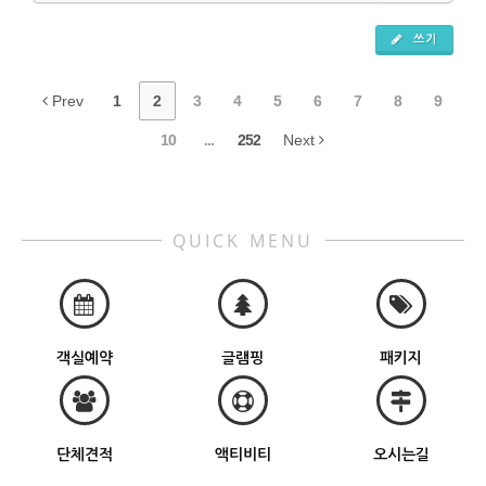
쓰기
Prev
1
2
3
4
5
6
7
8
9
10
...
252
Next
QUICK MENU
객실예약
글램핑
패키지
단체견적
액티비티
오시는길