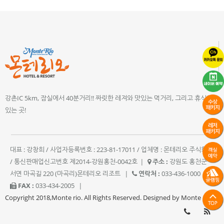
강촌IC 5km, 잠실에서 40분거리!! 짜릿한 레져와 맛있는 먹거리, 그리고 휴식이
있는 곳!
대표 : 강창희 / 사업자등록번호 : 223-81-17011 / 업체명 : 몬테리오 주식회사
/ 통신판매업신고번호 제2014-강원홍천-0042호
|
주소 :
강원도 홍천군
서면 마곡길 220 (마곡리)몬테리오 리조트
|
연락처 :
033-436-1000
|
FAX :
033-434-2005
|
Copyright 2018,Monte rio. All Rights Reserved. Designed by Monte rio.