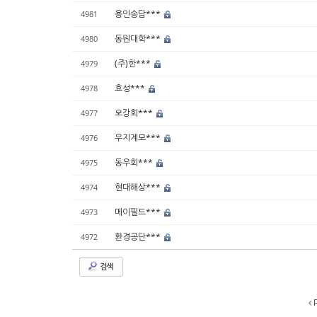
용인송담***
4981
동원대학***
4980
(주)한***
4979
효성***
4978
오강회***
4977
우지계모***
4976
동우회***
4975
현대해상***
4974
메이필드***
4973
환경공단***
4972
검색
P