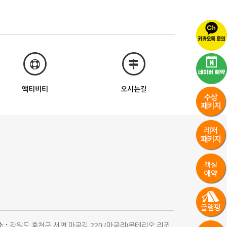
액티비티
오시는길
 :
강원도 홍천군 서면 마곡길 220 (마곡리)몬테리오 리조