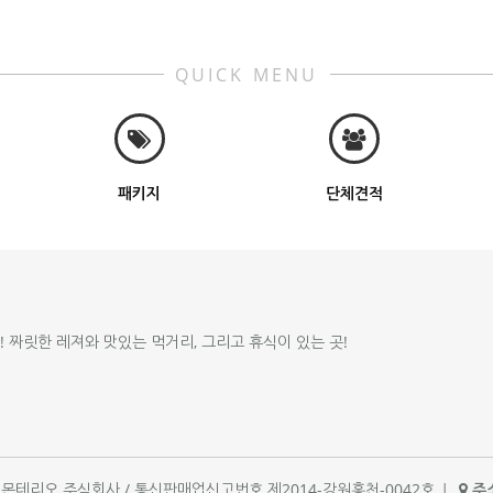
QUICK MENU
패키지
단체견적
!! 짜릿한 레져와 맛있는 먹거리, 그리고 휴식이 있는 곳!
체명 : 몬테리오 주식회사 / 통신판매업신고번호 제2014-강원홍천-0042호
|
주소