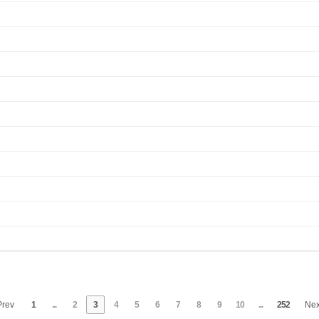
rev
1
...
2
3
4
5
6
7
8
9
10
...
252
Ne