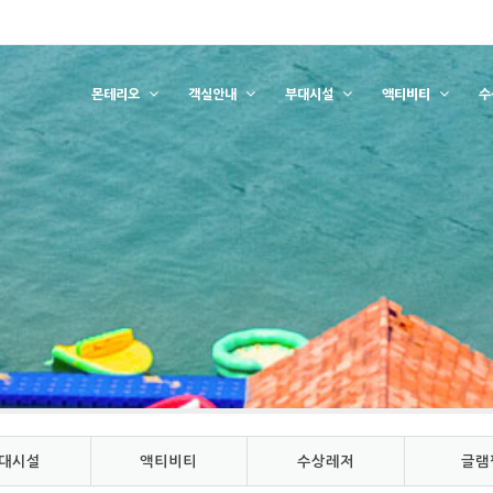
몬테리오
객실안내
부대시설
액티비티
수
대시설
액티비티
수상레저
글램