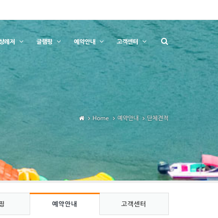
상레저
글램핑
예약안내
고객센터
Home
예약안내
단체견적
핑
예약안내
고객센터