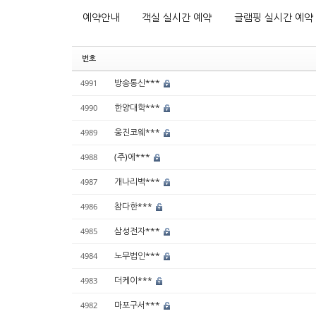
예약안내
객실 실시간 예약
글램핑 실시간 예약
번호
방송통신***
4991
한양대학***
4990
웅진코웨***
4989
(주)에***
4988
개나리벽***
4987
참다한***
4986
삼성전자***
4985
노무법인***
4984
더케이***
4983
마포구서***
4982