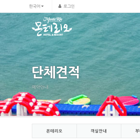
Sketchbook5, 스케치북5
Sketchbook5, 스케치북5
한국어
로그인
단체견적
예약안내
몬테리오
객실안내
부