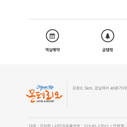
객실예약
글램핑
강촌IC 5km, 잠실에서 40분거리
대표 : 강창희 / 사업자등록번호 : 223-81-17011 / 업