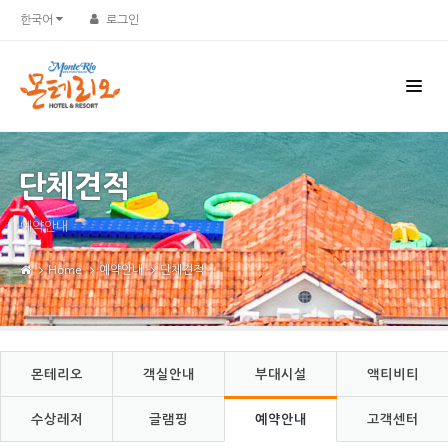
Sketchbook5, 스케치북5
Sketchbook5, 스케치북5
한국어
로그인
단체견적
예약안내
Home
예약안내
단체견적
몬테리오
객실안내
부대시설
액티비티
수상레저
글램핑
예약안내
고객센터