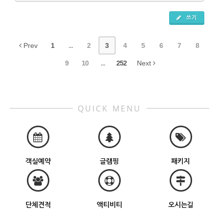
쓰기
Prev
1
...
2
3
4
5
6
7
8
9
10
...
252
Next
QUICK MENU
객실예약
글램핑
패키지
단체견적
액티비티
오시는길