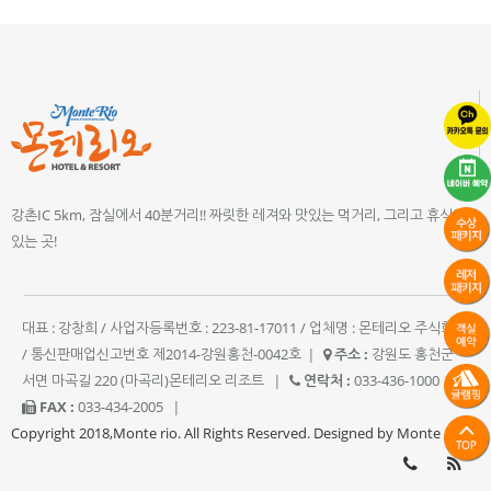
강촌IC 5km, 잠실에서 40분거리!! 짜릿한 레져와 맛있는 먹거리, 그리고 휴식이
있는 곳!
대표 : 강창희 / 사업자등록번호 : 223-81-17011 / 업체명 : 몬테리오 주식회사
/ 통신판매업신고번호 제2014-강원홍천-0042호
|
주소 :
강원도 홍천군
서면 마곡길 220 (마곡리)몬테리오 리조트
|
연락처 :
033-436-1000
|
FAX :
033-434-2005
|
Copyright 2018,Monte rio. All Rights Reserved. Designed by Monte rio.