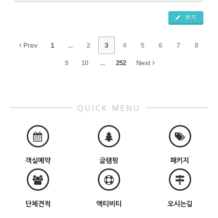
쓰기
Prev
1
...
2
3
4
5
6
7
8
9
10
...
252
Next
QUICK MENU
객실예약
글램핑
패키지
단체견적
액티비티
오시는길