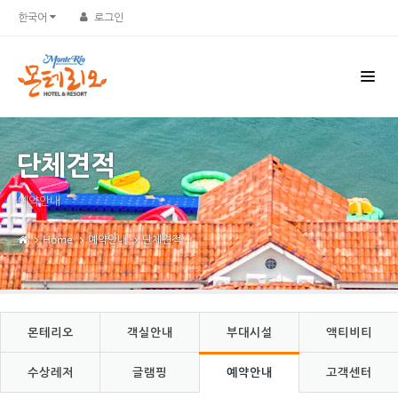
Sketchbook5, 스케치북5
Sketchbook5, 스케치북5
한국어
로그인
단체견적
예약안내
Home
예약안내
단체견적
몬테리오
객실안내
부대시설
액티비티
수상레저
글램핑
예약안내
고객센터