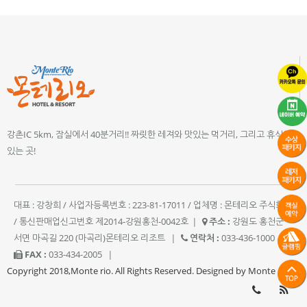
강촌IC 5km, 잠실에서 40분거리!! 짜릿한 레져와 맛있는 먹거리, 그리고 휴식이
있는 곳!
대표 : 강창희 / 사업자등록번호 : 223-81-17011 / 업체명 : 몬테리오 주식회사
/ 통신판매업신고번호 제2014-강원홍천-0042호
|
주소 :
강원도 홍천군
서면 마곡길 220 (마곡리)몬테리오 리조트
|
연락처 :
033-436-1000
|
FAX :
033-434-2005
|
Copyright 2018,Monte rio. All Rights Reserved. Designed by Monte rio.