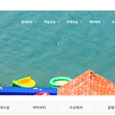
몬테리오
객실안내
부대시설
액티비티
수
대시설
액티비티
수상레저
글램