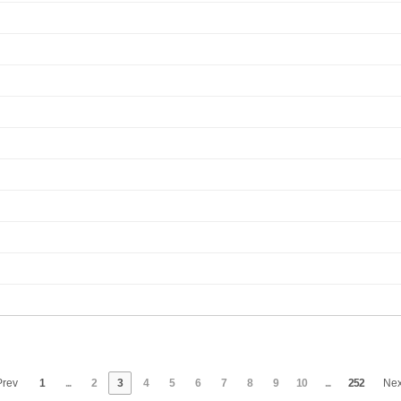
rev
1
...
2
3
4
5
6
7
8
9
10
...
252
Ne