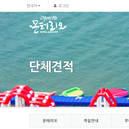
Sketchbook5, 스케치북5
Sketchbook5, 스케치북5
한국어
로그인
단체견적
예약안내
몬테리오
객실안내
부