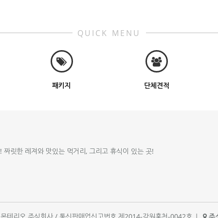
QUICK MENU
패키지
단체견적
!! 짜릿한 레져와 맛있는 먹거리, 그리고 휴식이 있는 곳!
체명 : 몬테리오 주식회사 / 통신판매업신고번호 제2014-강원홍천-0042호
|
주소