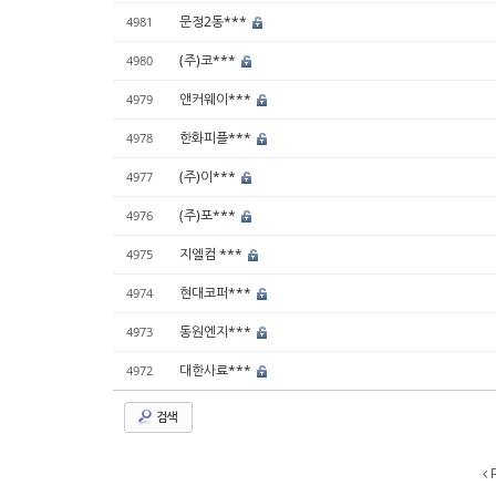
문정2동***
4981
(주)코***
4980
앤커웨이***
4979
한화피플***
4978
(주)이***
4977
(주)포***
4976
지엘컴 ***
4975
현대코퍼***
4974
동원엔지***
4973
대한사료***
4972
검색
P