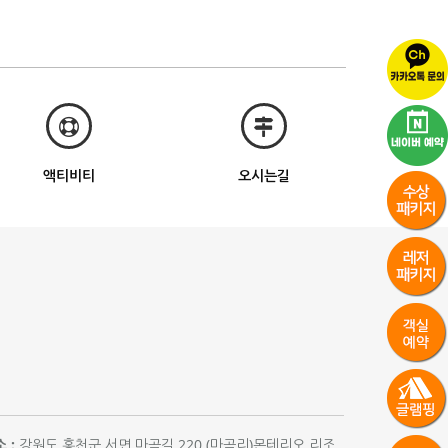
액티비티
오시는길
 :
강원도 홍천군 서면 마곡길 220 (마곡리)몬테리오 리조