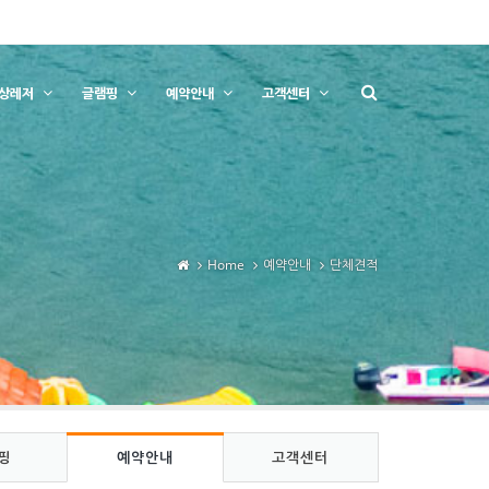
상레저
글램핑
예약안내
고객센터
Home
예약안내
단체견적
핑
예약안내
고객센터