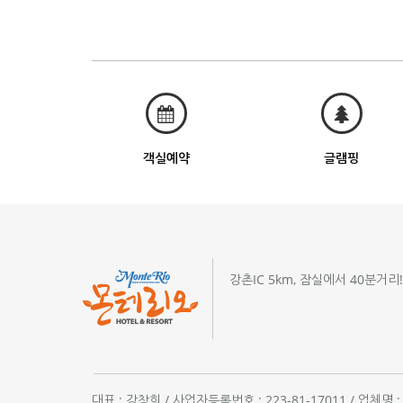
객실예약
글램핑
강촌IC 5km, 잠실에서 40분거리
대표 : 강창희 / 사업자등록번호 : 223-81-17011 / 업