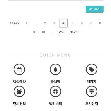
쓰기
Prev
1
...
2
3
4
5
6
7
8
9
10
...
252
Next
QUICK MENU
객실예약
글램핑
패키지
단체견적
액티비티
오시는길