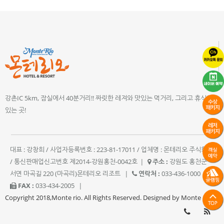
강촌IC 5km, 잠실에서 40분거리!! 짜릿한 레져와 맛있는 먹거리, 그리고 휴식이
있는 곳!
대표 : 강창희 / 사업자등록번호 : 223-81-17011 / 업체명 : 몬테리오 주식회사
/ 통신판매업신고번호 제2014-강원홍천-0042호
|
주소 :
강원도 홍천군
서면 마곡길 220 (마곡리)몬테리오 리조트
|
연락처 :
033-436-1000
|
FAX :
033-434-2005
|
Copyright 2018,Monte rio. All Rights Reserved. Designed by Monte rio.