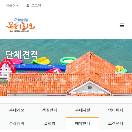
Sketchbook5, 스케치북5
Sketchbook5, 스케치북5
한국어
로그인
단체견적
예약안내
Home
예약안내
단체견적
몬테리오
객실안내
부대시설
액티비티
수상레저
글램핑
예약안내
고객센터