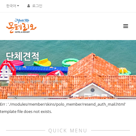
한국어
로그인
단체견적
예약안내
Home
예약안내
단체견적
Err : './modules/member/skins/polo_member/resend_auth_mail.html'
template file does not exists.
QUICK MENU