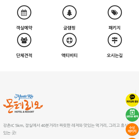
객실예약
글램핑
패키지
단체견적
액티비티
오시는길
강촌IC 5km, 잠실에서 40분거리!! 짜릿한 레져와 맛있는 먹거리, 그리고 휴식이
있는 곳!