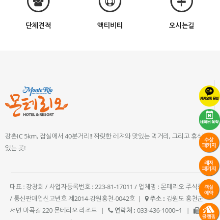
단체견적
액티비티
오시는길
강촌IC 5km, 잠실에서 40분거리!! 짜릿한 레져와 맛있는 먹거리, 그리고 휴식이
있는 곳!
대표 : 강창희 / 사업자등록번호 : 223-81-17011 / 업체명 : 몬테리오 주식회사
/ 통신판매업신고번호 제2014-강원홍천-0042호
|
주소 :
강원도 홍천군
서면 마곡길 220 몬테리오 리조트
|
연락처 :
033-436-1000~1
|