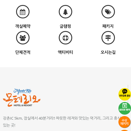
객실예약
글램핑
패키지
단체견적
액티비티
오시는길
강촌IC 5km, 잠실에서 40분거리!! 짜릿한 레져와 맛있는 먹거리, 그리고 휴식이
있는 곳!