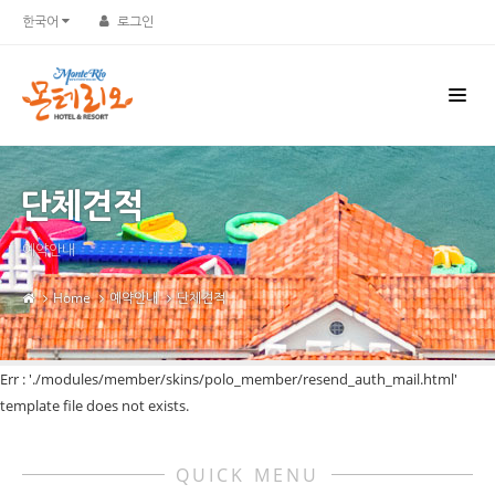
한국어
로그인
단체견적
예약안내
Home
예약안내
단체견적
Err : './modules/member/skins/polo_member/resend_auth_mail.html'
template file does not exists.
QUICK MENU