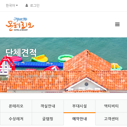
Sketchbook5, 스케치북5
Sketchbook5, 스케치북5
한국어
로그인
단체견적
예약안내
Home
예약안내
단체견적
몬테리오
객실안내
부대시설
액티비티
수상레저
글램핑
예약안내
고객센터