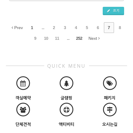
쓰기
Prev
1
...
2
3
4
5
6
7
8
9
10
11
...
252
Next
QUICK MENU
객실예약
글램핑
패키지
단체견적
액티비티
오시는길