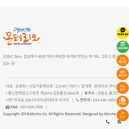
강촌IC 5km, 잠실에서 40분거리!! 짜릿한 레져와 맛있는 먹거리, 그리고 휴식이
있는 곳!
대표 : 강창희 / 사업자등록번호 : 223-81-17011 / 업체명 : 몬테리오 주식회사
/ 통신판매업신고번호 제2014-강원홍천-0042호
|
주소 :
강원도 홍천군
서면 마곡길 220 (마곡리)몬테리오 리조트
|
연락처 :
033-436-1000
|
FAX :
033-434-2005
|
Copyright 2018,Monte rio. All Rights Reserved. Designed by Monte rio.