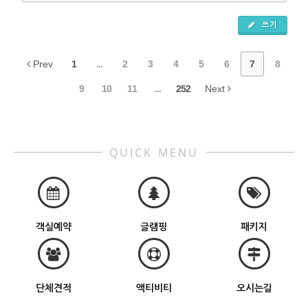
쓰기
Prev
1
...
2
3
4
5
6
7
8
9
10
11
...
252
Next
QUICK MENU
객실예약
글램핑
패키지
단체견적
액티비티
오시는길