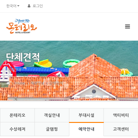
Sketchbook5, 스케치북5
Sketchbook5, 스케치북5
한국어
로그인
단체견적
예약안내
Home
예약안내
단체견적
몬테리오
객실안내
부대시설
액티비티
수상레저
글램핑
예약안내
고객센터