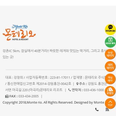
강촌IC 5km, 잠실에서 40분거리!! 짜릿한 레져와 맛있는 먹거리, 그리고 휴식이
있는 곳!
대표 : 강창희 / 사업자등록번호 : 223-81-17011 / 업체명 : 몬테리오 주식회사
/ 통신판매업신고번호 제2014-강원홍천-0042호
|
주소 :
강원도 홍천군
서면 마곡길 220 (마곡리)몬테리오 리조트
|
연락처 :
033-436-1000
|
FAX :
033-434-2005
|
Copyright 2018,Monte rio. All Rights Reserved. Designed by Monte rio.