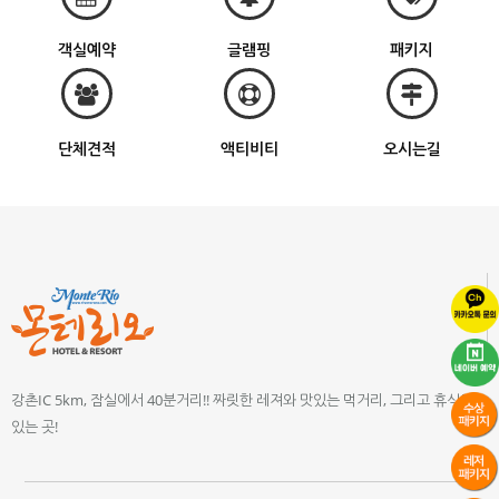
객실예약
글램핑
패키지
단체견적
액티비티
오시는길
강촌IC 5km, 잠실에서 40분거리!! 짜릿한 레져와 맛있는 먹거리, 그리고 휴식이
있는 곳!