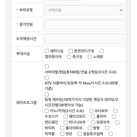
*
숙박유형
*
참가인원
도착예정시간
세미나실
천연잔디구장
부대시설
캠프화이어
족구장
노래방
서바이벌게임(총100발/전술 3게임/2시간 소요)
ATV 사륜바이크(왕복 약 5km/1시간 소요/20명
기준)
팀웍 래프팅(10여가지의 다양한 게임식 래프팅/2
레저프로그램
시간진행/30명이상 가능)
카누/카약(2시간 소요)
모터보트
수상스키
웨이크보드
플라이
밴드웨건
바나나보트
땅콩보트
바이퍼
플라이피쉬
팡팡
빅마블
양궁
얼음튜브썰매