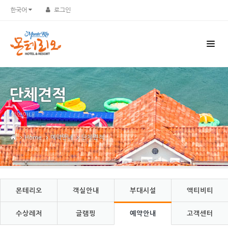
한국어
로그인
단체견적
예약안내
Home
예약안내
단체견적
몬테리오
객실안내
부대시설
액티비티
수상레저
글램핑
예약안내
고객센터