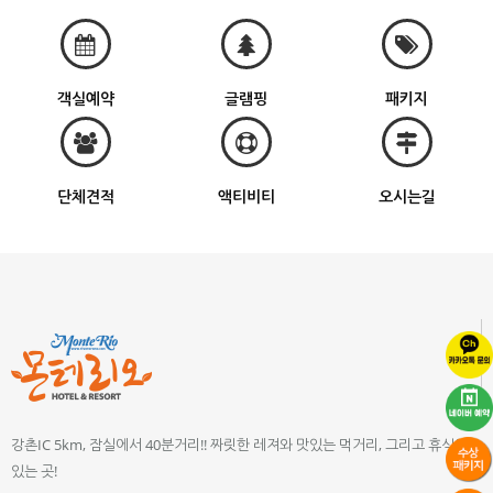
객실예약
글램핑
패키지
단체견적
액티비티
오시는길
강촌IC 5km, 잠실에서 40분거리!! 짜릿한 레져와 맛있는 먹거리, 그리고 휴식이
있는 곳!