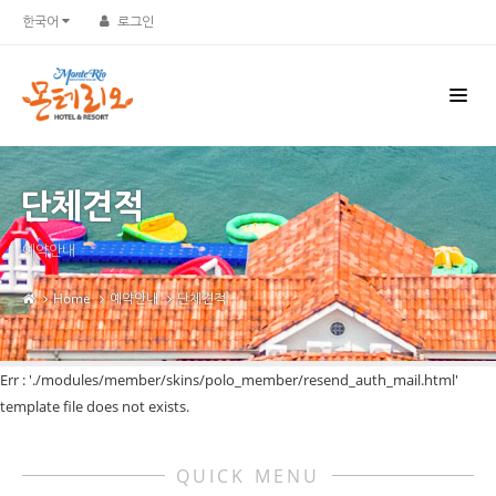
한국어
로그인
단체견적
예약안내
Home
예약안내
단체견적
Err : './modules/member/skins/polo_member/resend_auth_mail.html'
template file does not exists.
QUICK MENU