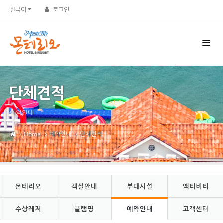
Sketchbook5, 스케치북5
Sketchbook5, 스케치북5
한국어
로그인
단체견적
예약안내
Home
예약안내
단체견적
몬테리오
객실안내
부대시설
액티비티
수상레저
글램핑
예약안내
고객센터