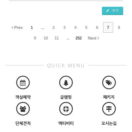
쓰기
Prev
1
...
2
3
4
5
6
7
8
9
10
11
...
252
Next
QUICK MENU
객실예약
글램핑
패키지
단체견적
액티비티
오시는길