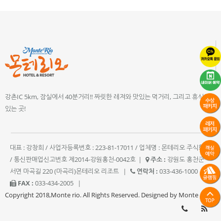
강촌IC 5km, 잠실에서 40분거리!! 짜릿한 레져와 맛있는 먹거리, 그리고 휴식이
있는 곳!
대표 : 강창희 / 사업자등록번호 : 223-81-17011 / 업체명 : 몬테리오 주식회사
/ 통신판매업신고번호 제2014-강원홍천-0042호
|
주소 :
강원도 홍천군
서면 마곡길 220 (마곡리)몬테리오 리조트
|
연락처 :
033-436-1000
|
FAX :
033-434-2005
|
Copyright 2018,Monte rio. All Rights Reserved. Designed by Monte rio.