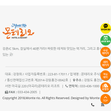
강촌IC 5km, 잠실에서 40분거리!! 짜릿한 레져와 맛있는 먹거리, 그리고 휴식이
있는 곳!
대표 : 강창희 / 사업자등록번호 : 223-81-17011 / 업체명 : 몬테리오 주식회사
/ 통신판매업신고번호 제2014-강원홍천-0042호
|
주소 :
강원도 홍천군
서면 마곡길 220 (마곡리)몬테리오 리조트
|
연락처 :
033-436-1000
|
FAX :
033-434-2005
|
Copyright 2018,Monte rio. All Rights Reserved. Designed by Monte rio.