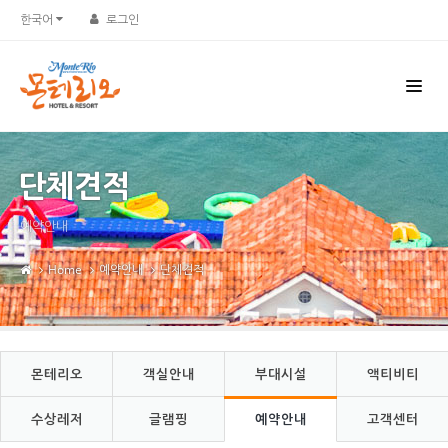
Sketchbook5, 스케치북5
Sketchbook5, 스케치북5
한국어
로그인
단체견적
예약안내
Home
예약안내
단체견적
몬테리오
객실안내
부대시설
액티비티
수상레저
글램핑
예약안내
고객센터