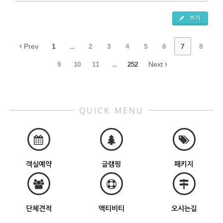
쓰기
Prev
1
...
2
3
4
5
6
7
8
9
10
11
...
252
Next
QUICK MENU
객실예약
글램핑
패키지
단체견적
액티비티
오시는길