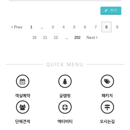
쓰기
Prev
1
...
3
4
5
6
7
8
9
10
11
12
...
252
Next
QUICK MENU
객실예약
글램핑
패키지
단체견적
액티비티
오시는길