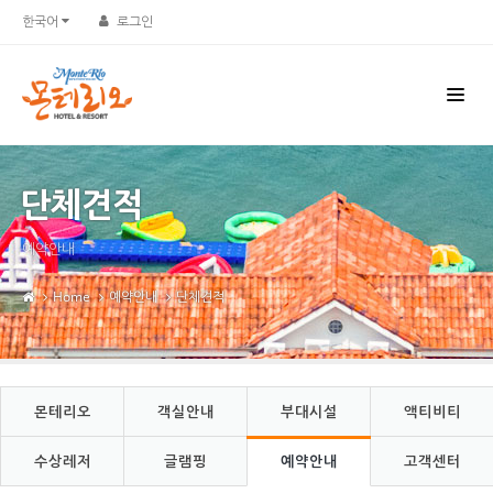
Sketchbook5, 스케치북5
Sketchbook5, 스케치북5
한국어
로그인
단체견적
예약안내
Home
예약안내
단체견적
몬테리오
객실안내
부대시설
액티비티
수상레저
글램핑
예약안내
고객센터