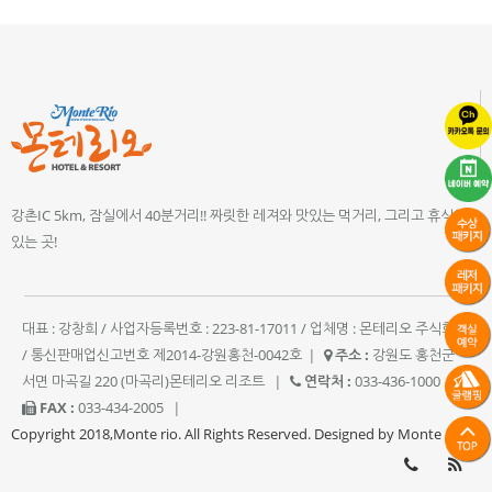
강촌IC 5km, 잠실에서 40분거리!! 짜릿한 레져와 맛있는 먹거리, 그리고 휴식이
있는 곳!
대표 : 강창희 / 사업자등록번호 : 223-81-17011 / 업체명 : 몬테리오 주식회사
/ 통신판매업신고번호 제2014-강원홍천-0042호
|
주소 :
강원도 홍천군
서면 마곡길 220 (마곡리)몬테리오 리조트
|
연락처 :
033-436-1000
|
FAX :
033-434-2005
|
Copyright 2018,Monte rio. All Rights Reserved. Designed by Monte rio.