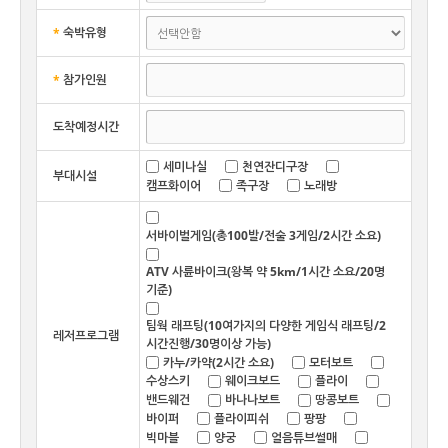
*
숙박유형
*
참가인원
도착예정시간
세미나실
천연잔디구장
부대시설
캠프화이어
족구장
노래방
서바이벌게임(총100발/전술 3게임/2시간 소요)
ATV 사륜바이크(왕복 약 5km/1시간 소요/20명
기준)
팀웍 래프팅(10여가지의 다양한 게임식 래프팅/2
레저프로그램
시간진행/30명이상 가능)
카누/카약(2시간 소요)
모터보트
수상스키
웨이크보드
플라이
밴드웨건
바나나보트
땅콩보트
바이퍼
플라이피쉬
팡팡
빅마블
양궁
얼음튜브썰매