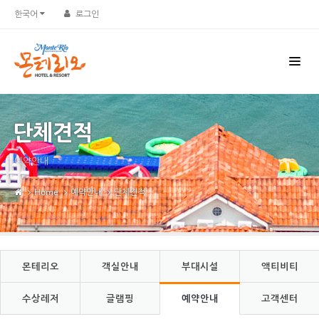
한국어
로그인
단체견적
예약안내
Home
예약안내
단체견적
몬테리오
객실안내
부대시설
액티비티
수상레저
글램핑
예약안내
고객센터