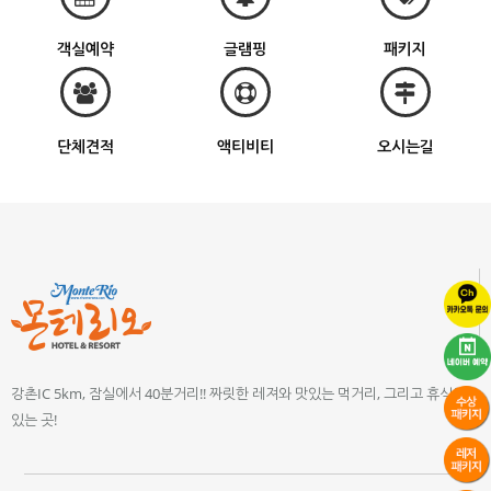
객실예약
글램핑
패키지
단체견적
액티비티
오시는길
강촌IC 5km, 잠실에서 40분거리!! 짜릿한 레져와 맛있는 먹거리, 그리고 휴식이
있는 곳!