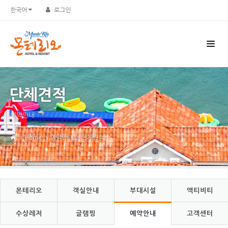
Sketchbook5, 스케치북5
Sketchbook5, 스케치북5
한국어
로그인
단체견적
예약안내
Home
예약안내
단체견적
몬테리오
객실안내
부대시설
액티비티
수상레저
글램핑
예약안내
고객센터