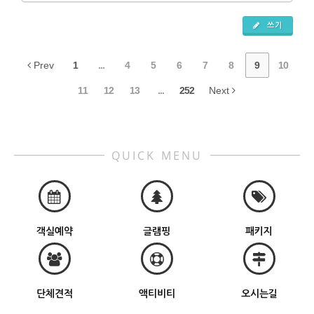
쓰기
Prev
1
...
4
5
6
7
8
9
10
11
12
13
...
252
Next
QUICK MENU
객실예약
글램핑
패키지
단체견적
액티비티
오시는길