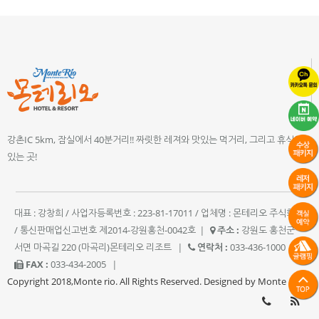
강촌IC 5km, 잠실에서 40분거리!! 짜릿한 레져와 맛있는 먹거리, 그리고 휴식이
있는 곳!
대표 : 강창희 / 사업자등록번호 : 223-81-17011 / 업체명 : 몬테리오 주식회사
/ 통신판매업신고번호 제2014-강원홍천-0042호
|
주소 :
강원도 홍천군
서면 마곡길 220 (마곡리)몬테리오 리조트
|
연락처 :
033-436-1000
|
FAX :
033-434-2005
|
Copyright 2018,Monte rio. All Rights Reserved. Designed by Monte rio.