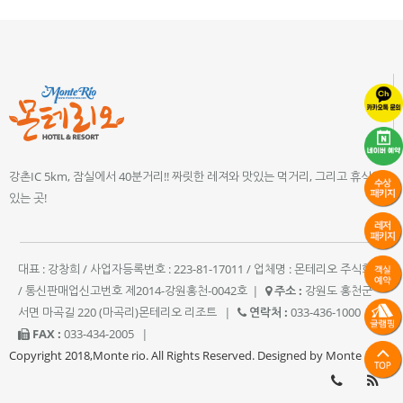
강촌IC 5km, 잠실에서 40분거리!! 짜릿한 레져와 맛있는 먹거리, 그리고 휴식이
있는 곳!
대표 : 강창희 / 사업자등록번호 : 223-81-17011 / 업체명 : 몬테리오 주식회사
/ 통신판매업신고번호 제2014-강원홍천-0042호
|
주소 :
강원도 홍천군
서면 마곡길 220 (마곡리)몬테리오 리조트
|
연락처 :
033-436-1000
|
FAX :
033-434-2005
|
Copyright 2018,Monte rio. All Rights Reserved. Designed by Monte rio.