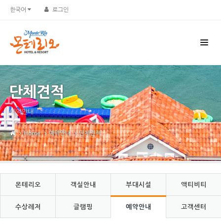
Sketchbook5, 스케치북5
Sketchbook5, 스케치북5
한국어
로그인
단체견적
예약안내
Home
예약안내
단체견적
몬테리오
객실안내
부대시설
액티비티
수상레저
글램핑
예약안내
고객센터