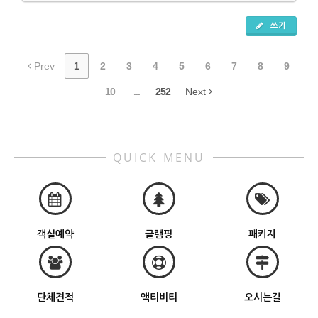
쓰기
Prev
1
2
3
4
5
6
7
8
9
10
...
252
Next
QUICK MENU
객실예약
글램핑
패키지
단체견적
액티비티
오시는길