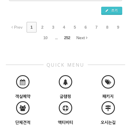
쓰기
Prev
1
2
3
4
5
6
7
8
9
10
...
252
Next
QUICK MENU
객실예약
글램핑
패키지
단체견적
액티비티
오시는길