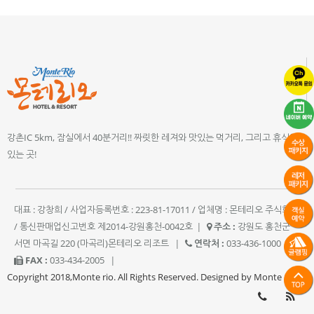
강촌IC 5km, 잠실에서 40분거리!! 짜릿한 레져와 맛있는 먹거리, 그리고 휴식이
있는 곳!
대표 : 강창희 / 사업자등록번호 : 223-81-17011 / 업체명 : 몬테리오 주식회사
/ 통신판매업신고번호 제2014-강원홍천-0042호
|
주소 :
강원도 홍천군
서면 마곡길 220 (마곡리)몬테리오 리조트
|
연락처 :
033-436-1000
|
FAX :
033-434-2005
|
Copyright 2018,Monte rio. All Rights Reserved. Designed by Monte rio.