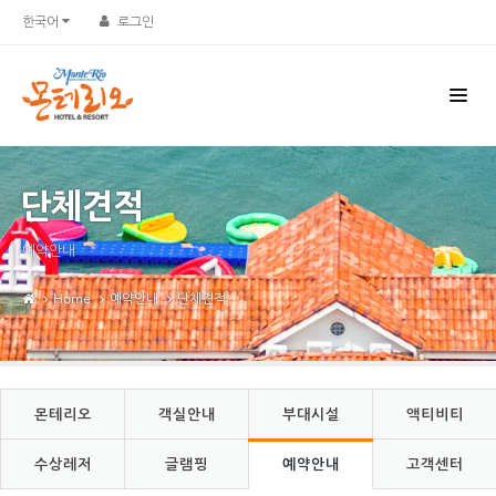
Sketchbook5, 스케치북5
Sketchbook5, 스케치북5
한국어
로그인
단체견적
예약안내
Home
예약안내
단체견적
몬테리오
객실안내
부대시설
액티비티
수상레저
글램핑
예약안내
고객센터