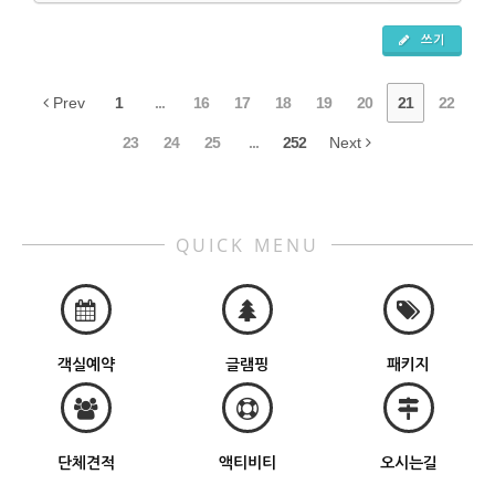
쓰기
Prev
1
...
16
17
18
19
20
21
22
23
24
25
...
252
Next
QUICK MENU
객실예약
글램핑
패키지
단체견적
액티비티
오시는길