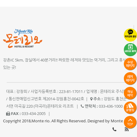
강촌IC 5km, 잠실에서 40분거리!! 짜릿한 레져와 맛있는 먹거리, 그리고 휴식이
있는 곳!
대표 : 강창희 / 사업자등록번호 : 223-81-17011 / 업체명 : 몬테리오 주식회사
/ 통신판매업신고번호 제2014-강원홍천-0042호
|
주소 :
강원도 홍천군
서면 마곡길 220 (마곡리)몬테리오 리조트
|
연락처 :
033-436-1000
|
FAX :
033-434-2005
|
Copyright 2018,Monte rio. All Rights Reserved. Designed by Monte rio.