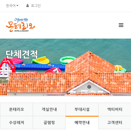
Sketchbook5, 스케치북5
Sketchbook5, 스케치북5
한국어
로그인
단체견적
예약안내
Home
예약안내
단체견적
몬테리오
객실안내
부대시설
액티비티
수상레저
글램핑
예약안내
고객센터