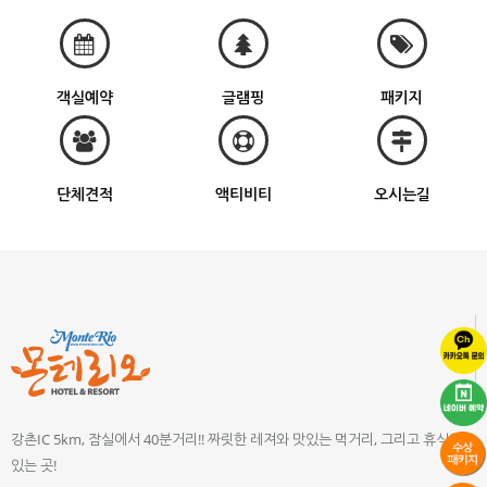
객실예약
글램핑
패키지
단체견적
액티비티
오시는길
강촌IC 5km, 잠실에서 40분거리!! 짜릿한 레져와 맛있는 먹거리, 그리고 휴식이
있는 곳!