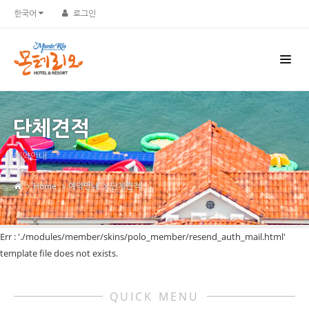
한국어
로그인
단체견적
예약안내
Home
예약안내
단체견적
Err : './modules/member/skins/polo_member/resend_auth_mail.html'
template file does not exists.
QUICK MENU