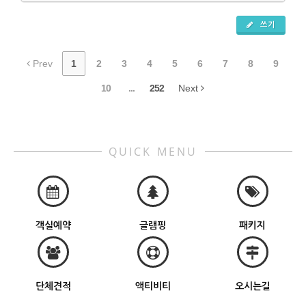
쓰기
Prev
1
2
3
4
5
6
7
8
9
10
...
252
Next
QUICK MENU
객실예약
글램핑
패키지
단체견적
액티비티
오시는길