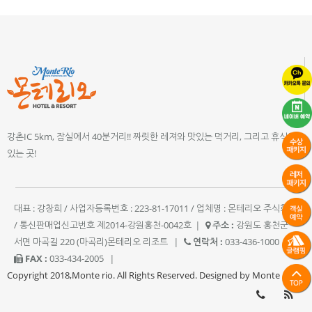
강촌IC 5km, 잠실에서 40분거리!! 짜릿한 레져와 맛있는 먹거리, 그리고 휴식이
있는 곳!
대표 : 강창희 / 사업자등록번호 : 223-81-17011 / 업체명 : 몬테리오 주식회사
/ 통신판매업신고번호 제2014-강원홍천-0042호
|
주소 :
강원도 홍천군
서면 마곡길 220 (마곡리)몬테리오 리조트
|
연락처 :
033-436-1000
|
FAX :
033-434-2005
|
Copyright 2018,Monte rio. All Rights Reserved. Designed by Monte rio.