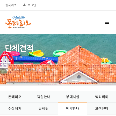
Sketchbook5, 스케치북5
Sketchbook5, 스케치북5
한국어
로그인
단체견적
예약안내
Home
예약안내
단체견적
몬테리오
객실안내
부대시설
액티비티
수상레저
글램핑
예약안내
고객센터