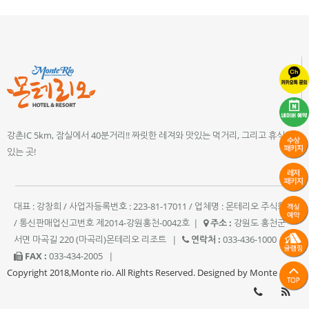
강촌IC 5km, 잠실에서 40분거리!! 짜릿한 레져와 맛있는 먹거리, 그리고 휴식이
있는 곳!
대표 : 강창희 / 사업자등록번호 : 223-81-17011 / 업체명 : 몬테리오 주식회사
/ 통신판매업신고번호 제2014-강원홍천-0042호
|
주소 :
강원도 홍천군
서면 마곡길 220 (마곡리)몬테리오 리조트
|
연락처 :
033-436-1000
|
FAX :
033-434-2005
|
Copyright 2018,Monte rio. All Rights Reserved. Designed by Monte rio.