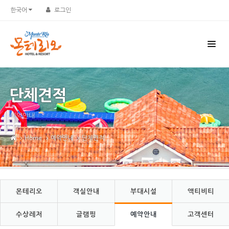
Sketchbook5, 스케치북5
Sketchbook5, 스케치북5
한국어
로그인
단체견적
예약안내
Home
예약안내
단체견적
몬테리오
객실안내
부대시설
액티비티
수상레저
글램핑
예약안내
고객센터