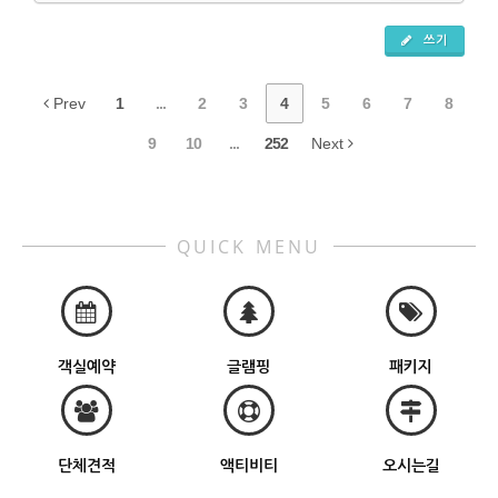
쓰기
Prev
1
...
2
3
4
5
6
7
8
9
10
...
252
Next
QUICK MENU
객실예약
글램핑
패키지
단체견적
액티비티
오시는길