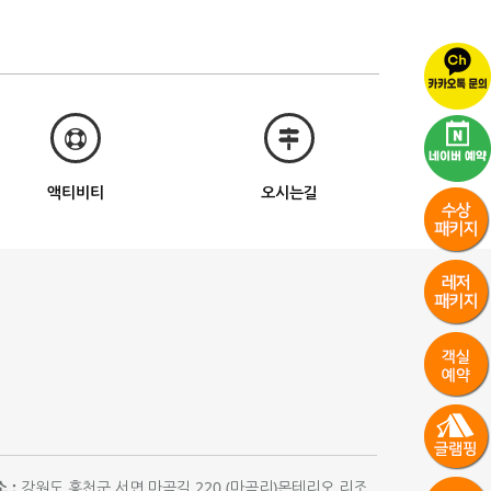
액티비티
오시는길
 :
강원도 홍천군 서면 마곡길 220 (마곡리)몬테리오 리조