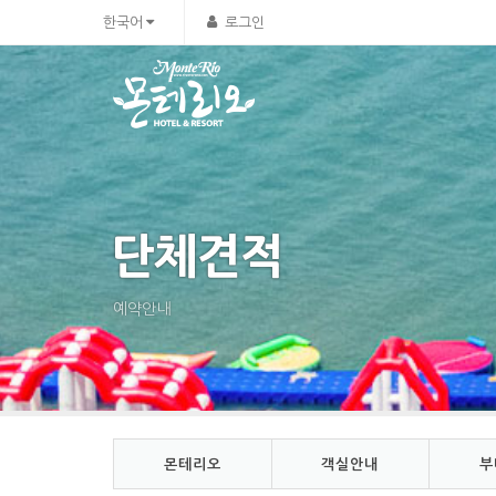
Sketchbook5, 스케치북5
Sketchbook5, 스케치북5
한국어
로그인
단체견적
예약안내
몬테리오
객실안내
부