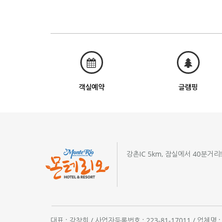
객실예약
글램핑
강촌IC 5km, 잠실에서 40분거리
대표 : 강창희 / 사업자등록번호 : 223-81-17011 / 업