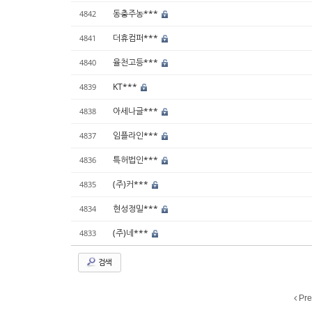
동충주농***
4842
더휴컴퍼***
4841
율천고등***
4840
KT***
4839
아세나글***
4838
임플라인***
4837
특허법인***
4836
(주)커***
4835
현성정밀***
4834
(주)네***
4833
검색
Pre