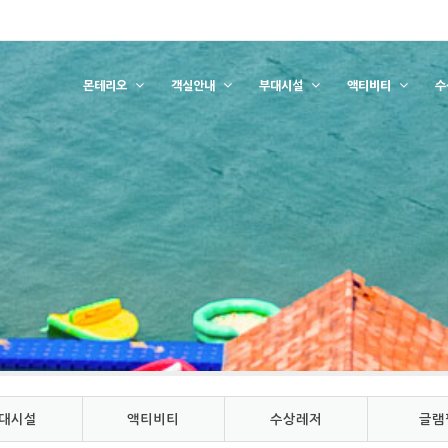
몬테리오
객실안내
부대시설
액티비티
수
대시설
액티비티
수상레저
글램