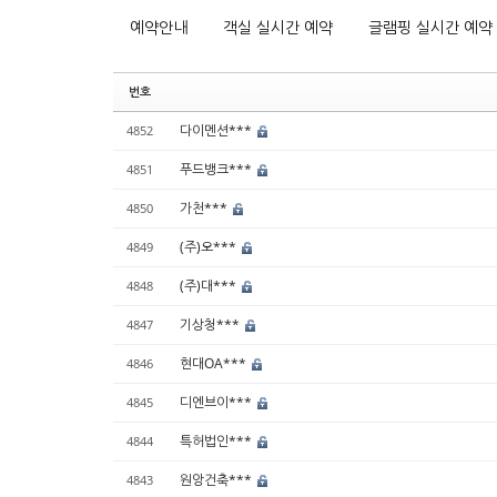
예약안내
객실 실시간 예약
글램핑 실시간 예약
번호
다이멘션***
4852
푸드뱅크***
4851
가천***
4850
(주)오***
4849
(주)대***
4848
기상청***
4847
현대OA***
4846
디엔브이***
4845
특허법인***
4844
원앙건축***
4843