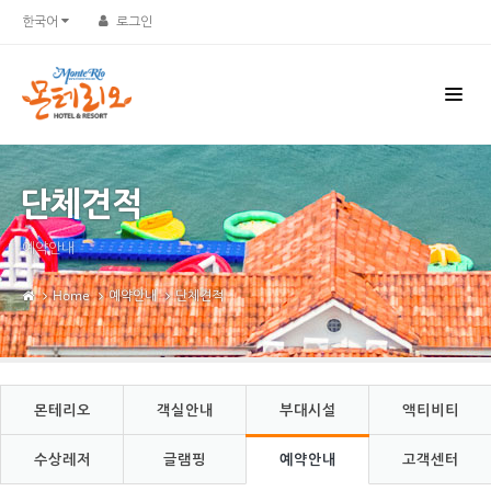
Sketchbook5, 스케치북5
Sketchbook5, 스케치북5
한국어
로그인
단체견적
예약안내
Home
예약안내
단체견적
몬테리오
객실안내
부대시설
액티비티
수상레저
글램핑
예약안내
고객센터