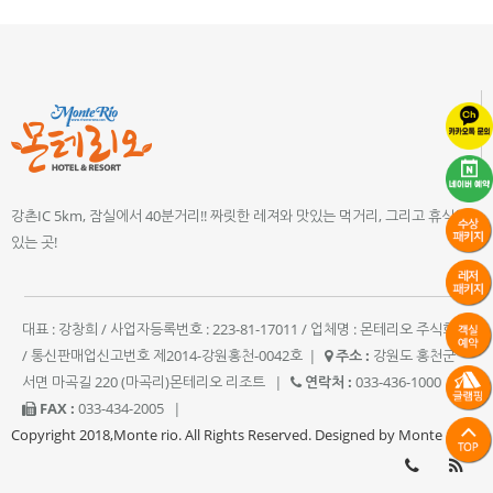
강촌IC 5km, 잠실에서 40분거리!! 짜릿한 레져와 맛있는 먹거리, 그리고 휴식이
있는 곳!
대표 : 강창희 / 사업자등록번호 : 223-81-17011 / 업체명 : 몬테리오 주식회사
/ 통신판매업신고번호 제2014-강원홍천-0042호
|
주소 :
강원도 홍천군
서면 마곡길 220 (마곡리)몬테리오 리조트
|
연락처 :
033-436-1000
|
FAX :
033-434-2005
|
Copyright 2018,Monte rio. All Rights Reserved. Designed by Monte rio.