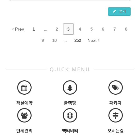
쓰기
Prev
1
...
2
3
4
5
6
7
8
9
10
...
252
Next
QUICK MENU
객실예약
글램핑
패키지
단체견적
액티비티
오시는길